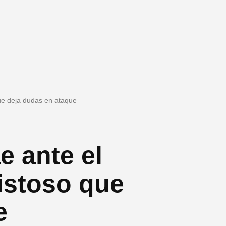
que deja dudas en ataque
e ante el
istoso que
e