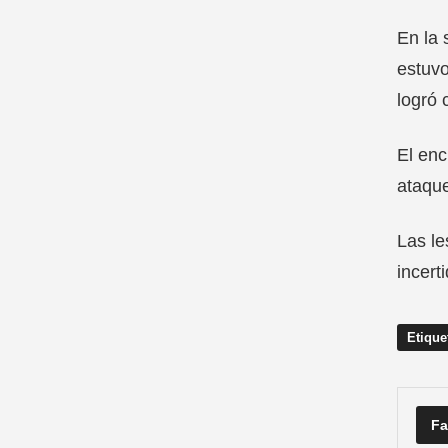
En la 
estuvo
logró 
El enc
ataque
Las le
incert
Etique
Fa