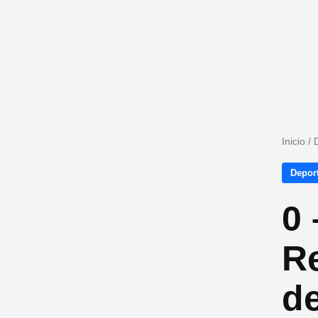
Inicio
/
Depor
0 
R
d