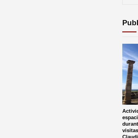
Publ
Activi
espaci
durant
visita
Claud