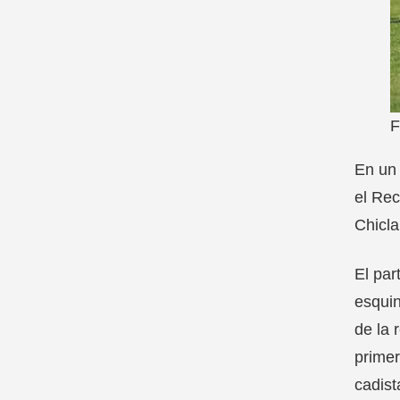
F
En un 
el Rec
Chicla
El par
esquin
de la 
primer
cadist