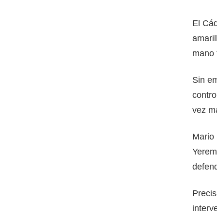
El Cád
amaril
mano t
Sin em
contro
vez m
Mario 
Yerema
defend
Precis
interv