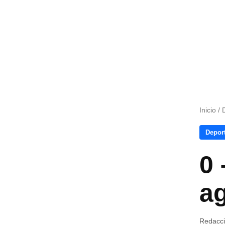
Inicio
/
Depor
0 
ag
Redacc