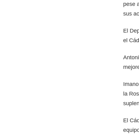
pese a
sus a
El Dep
el Cád
Antoni
mejore
Imanol
la Ros
suplen
El Cád
equipo