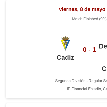
viernes, 8 de mayo
Match Finished (90')
De
0 - 1
Cadiz
C
Segunda División - Regular S
JP Financial Estadio, C