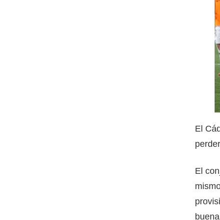
El Cád
perder
El con
mismo 
provis
buena 