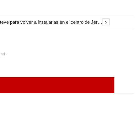
›
El Ayuntamiento inicia la restauración de las marquesinas de Plaza Esteve para volver a instalarlas en el centro de Jerez
dad -