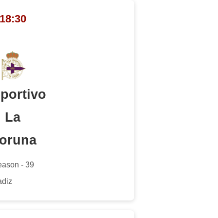
 18:30
portivo
La
oruna
eason - 39
adiz