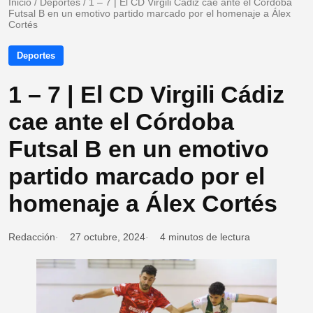
Inicio
/
Deportes
/
1 – 7 | El CD Virgili Cádiz cae ante el Córdoba
Futsal B en un emotivo partido marcado por el homenaje a Álex
Cortés
Deportes
1 – 7 | El CD Virgili Cádiz
cae ante el Córdoba
Futsal B en un emotivo
partido marcado por el
homenaje a Álex Cortés
Redacción
27 octubre, 2024
4 minutos de lectura