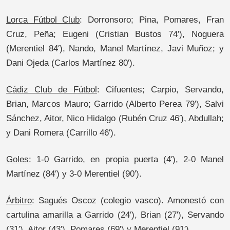
Lorca Fútbol Club
: Dorronsoro; Pina, Pomares, Fran
Cruz, Peña; Eugeni (Cristian Bustos 74′), Noguera
(Merentiel 84′), Nando, Manel Martínez, Javi Muñoz; y
Dani Ojeda (Carlos Martínez 80′).
Cádiz Club de Fútbol
: Cifuentes; Carpio, Servando,
Brian, Marcos Mauro; Garrido (Alberto Perea 79′), Salvi
Sánchez, Aitor, Nico Hidalgo (Rubén Cruz 46′), Abdullah;
y Dani Romera (Carrillo 46′).
Goles
: 1-0 Garrido, en propia puerta (4′), 2-0 Manel
Martínez (84′) y 3-0 Merentiel (90′).
Árbitro
: Sagués Oscoz (colegio vasco). Amonestó con
cartulina amarilla a Garrido (24′), Brian (27′), Servando
(31′), Aitor (43′), Pomares (69′) y Merentiel (91′).