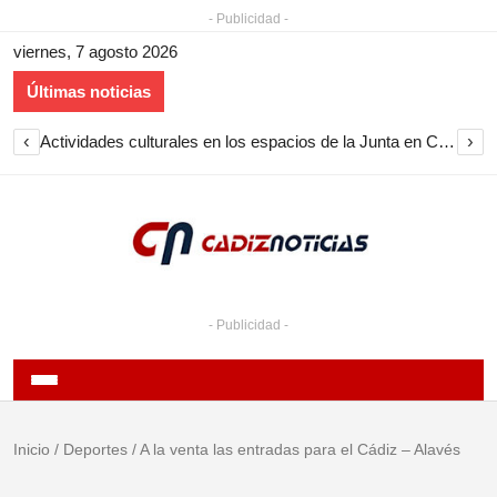
- Publicidad -
viernes, 7 agosto 2026
Últimas noticias
‹
›
Actividades culturales en los espacios de la Junta en Cádiz durante agosto: exposiciones, visitas guiadas y jazz en Baelo Claudia
- Publicidad -
Inicio
/
Deportes
/
A la venta las entradas para el Cádiz – Alavés