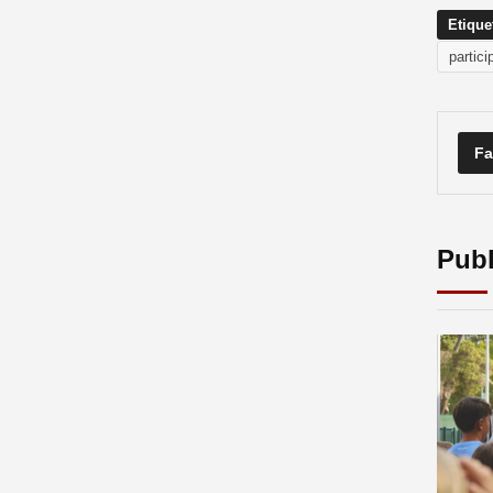
Etique
partic
Fa
Publ