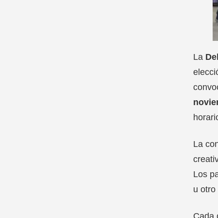
La
De
elecci
convoc
novie
horari
La con
creati
Los pa
u otro
Cada o