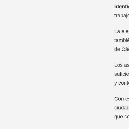
identi
trabaj
La ele
tambié
de Cád
Los as
sufici
y cont
Con es
ciudad
que co