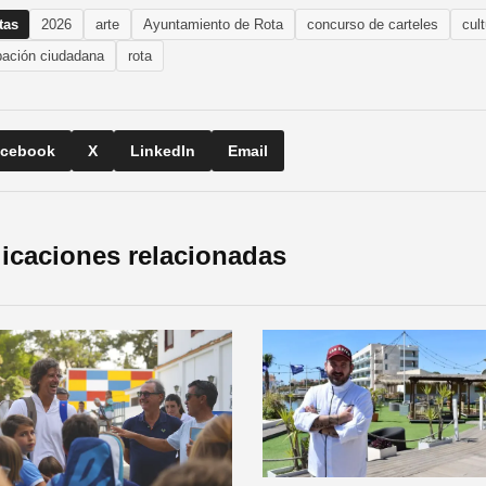
tas
2026
arte
Ayuntamiento de Rota
concurso de carteles
cul
ipación ciudadana
rota
cebook
X
LinkedIn
Email
icaciones relacionadas