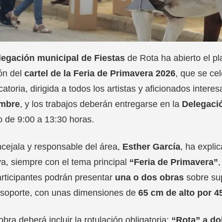
legación municipal de Fiestas
de Rota ha abierto el pl
ón del
cartel de la Feria de Primavera 2026
, que se ce
atoria, dirigida a todos los artistas y aficionados inter
mbre
, y los trabajos deberán entregarse en la
Delegaci
o de 9:00 a 13:30 horas.
cejala y responsable del área,
Esther García
, ha expli
va, siempre con el tema principal
“Feria de Primavera”
rticipantes podrán presentar
una o dos obras
sobre sup
 soporte, con unas dimensiones de
65 cm de alto por 
bra deberá incluir la rotulación obligatoria:
“Rota” a do