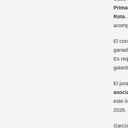
Prima
Rota
.
acompa
El co
ganado
Es req
galard
El jur
asoci
este ó
2026.
García