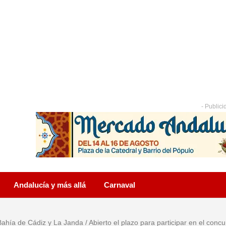
- Publici
Andalucía y más allá
Carnaval
Bahía de Cádiz y La Janda
/
Abierto el plazo para participar en el conc