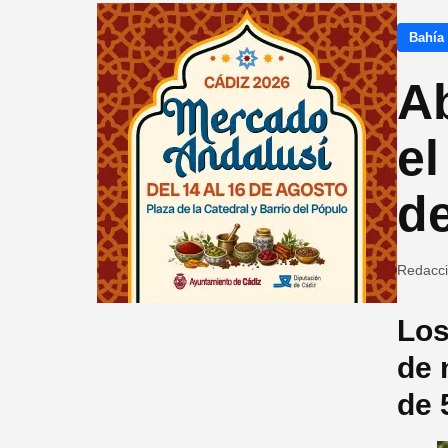
Bahía
Ab
el
d
Redacc
Los
de 
de 