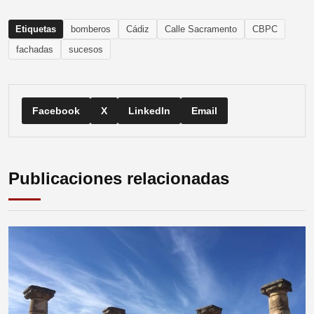
Etiquetas
bomberos
Cádiz
Calle Sacramento
CBPC
fachadas
sucesos
Facebook
X
LinkedIn
Email
Publicaciones relacionadas