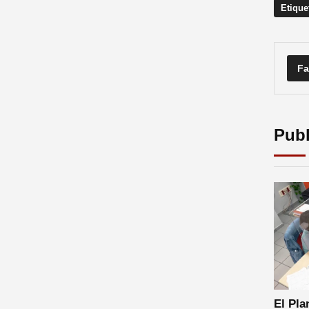
Etique
Fa
Publ
El Pla