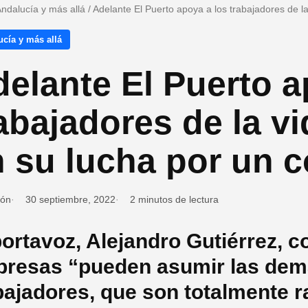
ndalucía y más allá
/
Adelante El Puerto apoya a los trabajadores de l
cía y más allá
elante El Puerto a
abajadores de la v
 su lucha por un 
ión
30 septiembre, 2022
2 minutos de lectura
portavoz, Alejandro Gutiérrez, c
resas “pueden asumir las dem
bajadores, que son totalmente 