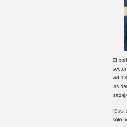
El por
sector
vid de
las de
trabaj
“Esta 
sólo p