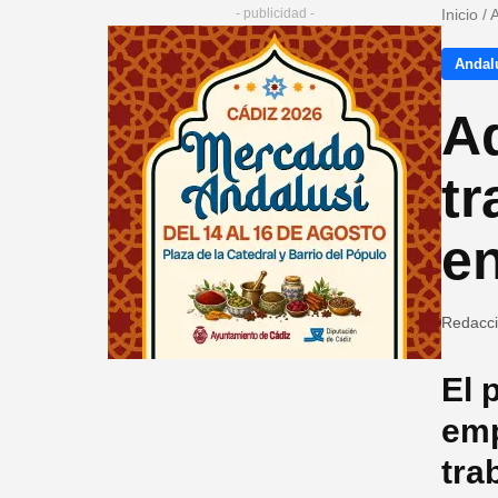
- publicidad -
Inicio
/
A
Andalu
Ad
tr
en
Redacc
El 
emp
tra