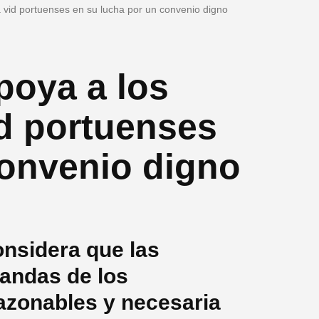
a vid portuenses en su lucha por un convenio digno
poya a los
id portuenses
convenio digno
onsidera que las
andas de los
razonables y necesaria