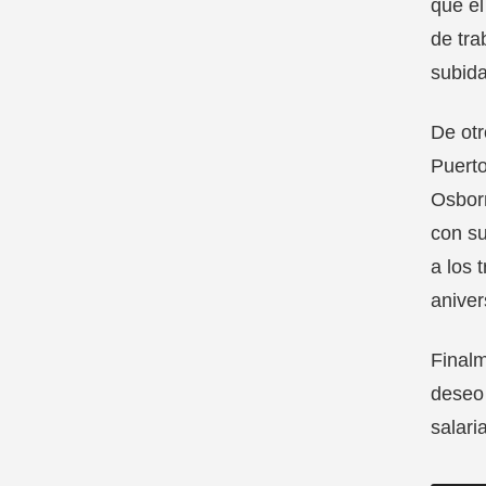
que el
de tra
subida
De otr
Puerto
Osborn
con su
a los 
aniver
Finalm
deseo 
salari