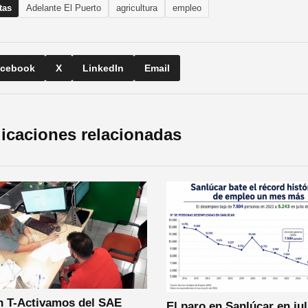
tas
Adelante El Puerto
agricultura
empleo
cebook
X
LinkedIn
Email
icaciones relacionadas
n T-Activamos del SAE
El paro en Sanlúcar en jul