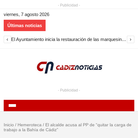
- Publicidad -
viernes, 7 agosto 2026
Últimas noticias
‹
›
El Ayuntamiento inicia la restauración de las marquesinas de Plaza Esteve para volver a instalarlas en el centro de Jerez
- Publicidad -
Inicio
/
Hemeroteca
/
El alcalde acusa al PP de “quitar la carga de
trabajo a la Bahía de Cádiz”