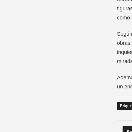
figura
como e
Según 
obras,
inquie
mirada
Además
un enc
Etique
Fa