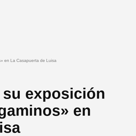
os» en La Casapuerta de Luisa
 su exposición
ergaminos» en
isa