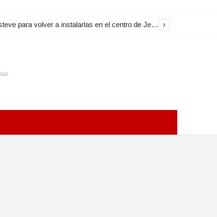
›
El Ayuntamiento inicia la restauración de las marquesinas de Plaza Esteve para volver a instalarlas en el centro de Jerez
dad -