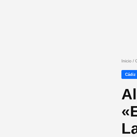
Inicio
/
Cádiz
Al
«E
L