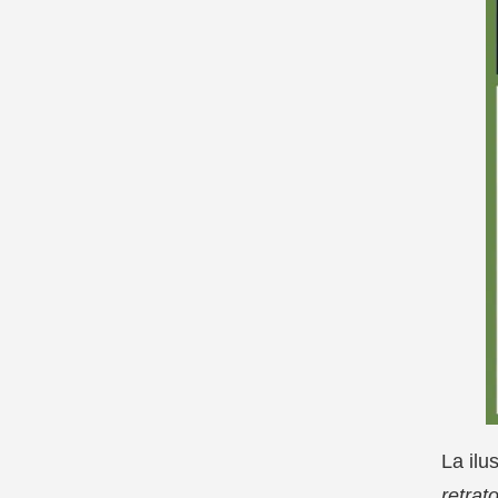
La ilu
retrat