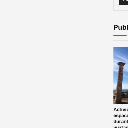
Publ
Activi
espaci
durant
visita