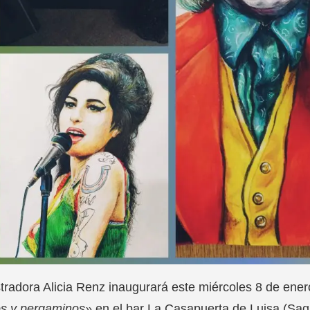
stradora Alicia Renz inaugurará este miércoles 8 de ene
os y pergaminos»
en el bar La Casapuerta de Luisa (Saga