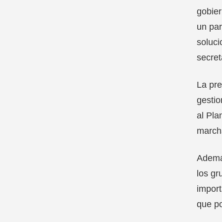
gobier
un par
soluci
secret
La pre
gestio
al Pla
marcha
Además
los gr
import
que po