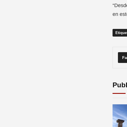
“Desde
en est
Etique
Fa
Publ