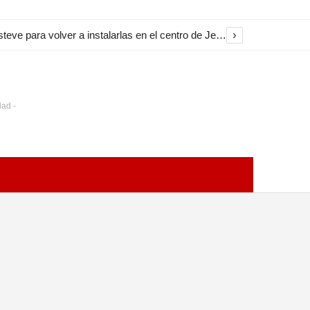
›
El Ayuntamiento inicia la restauración de las marquesinas de Plaza Esteve para volver a instalarlas en el centro de Jerez
dad -