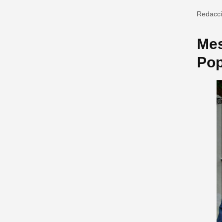
Redacc
Mes
Pop