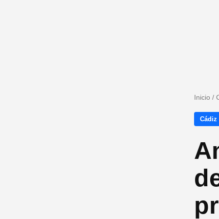
Inicio
/
Cádiz
An
de
pr