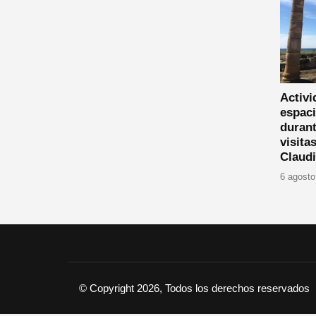
Activi
espaci
durant
visita
Claud
6 agosto
© Copyright 2026, Todos los derechos reservados