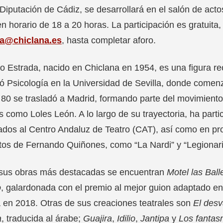
 Diputación de Cádiz, se desarrollará en el salón de act
en horario de 18 a 20 horas. La participación es gratuita,
ra@chiclana.es
, hasta completar aforo.
o Estrada, nacido en Chiclana en 1954, es una figura reco
ó Psicología en la Universidad de Sevilla, donde comen
 80 se trasladó a Madrid, formando parte del movimiento
as como Loles León. A lo largo de su trayectoria, ha par
ados al Centro Andaluz de Teatro (CAT), así como en p
tos de Fernando Quiñones, como “La Nardi” y “Legionari
 sus obras más destacadas se encuentran
Motel las Bal
o
, galardonada con el premio al mejor guion adaptado en
 en 2018. Otras de sus creaciones teatrales son
El des
a
, traducida al árabe;
Guajira
,
Idilio
,
Jantipa
y
Los fantas