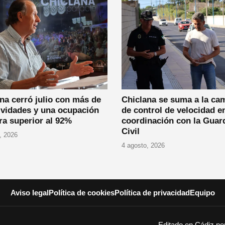
na cerró julio con más de
Chiclana se suma a la ca
ividades y una ocupación
de control de velocidad e
ra superior al 92%
coordinación con la Guar
Civil
, 2026
4 agosto, 2026
Aviso legal
Política de cookies
Política de privacidad
Equipo
Editado en Cádiz p