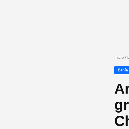
Inicio
/
Bahía
An
gr
C