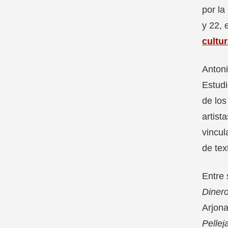
por la
y 22, 
cultu
Antoni
Estudi
de los
artist
vincul
de tex
Entre
Diner
Arjona
Pellej