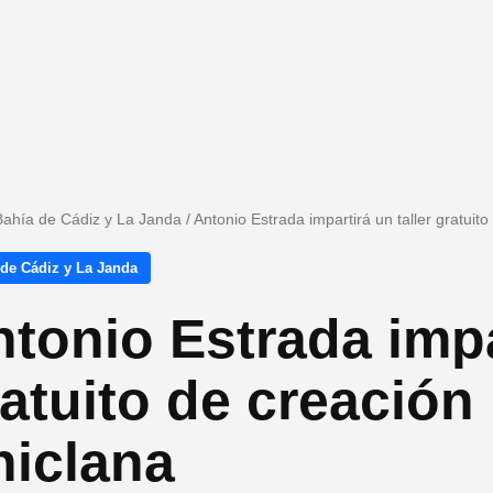
Bahía de Cádiz y La Janda
/
Antonio Estrada impartirá un taller gratuito
 de Cádiz y La Janda
tonio Estrada impar
atuito de creación 
hiclana