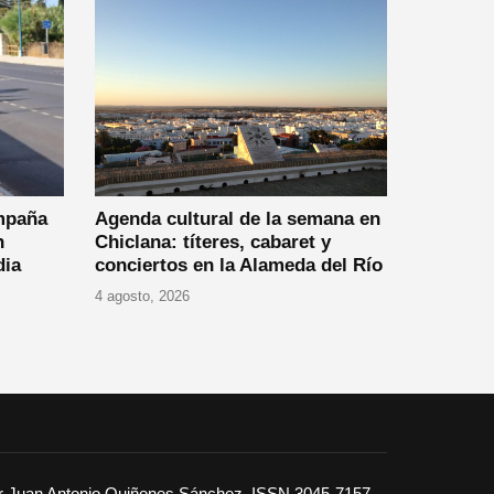
Agenda cultural de la semana en
mpaña
Chiclana: títeres, cabaret y
n
conciertos en la Alameda del Río
dia
4 agosto, 2026
or Juan Antonio Quiñones Sánchez. ISSN 3045-7157