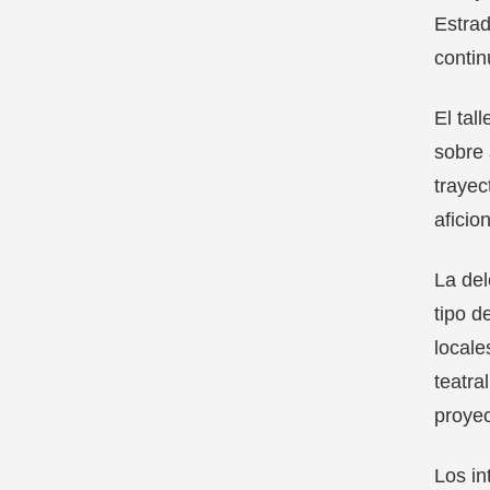
Estrad
contin
El tal
sobre 
trayec
aficio
La del
tipo d
locale
teatra
proyec
Los in