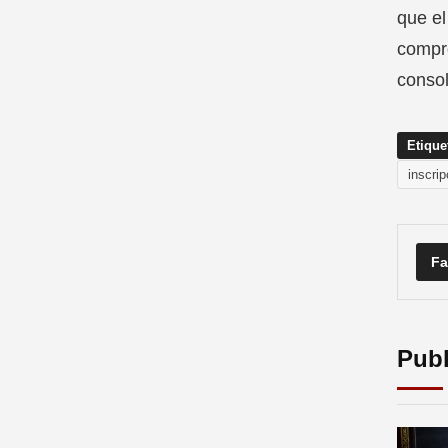
que el
compro
consol
Etique
inscrip
Fa
Publ