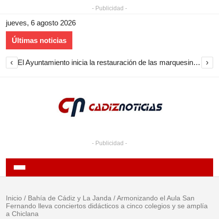
- Publicidad -
jueves, 6 agosto 2026
Últimas noticias
‹
›
Cine de verano en Sanlúcar en agosto de 2026 con proyecciones gratuitas en playas y barrios
- Publicidad -
Inicio
/
Bahía de Cádiz y La Janda
/
Armonizando el Aula San
Fernando lleva conciertos didácticos a cinco colegios y se amplía
a Chiclana