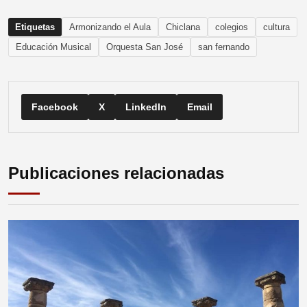
Etiquetas
Armonizando el Aula
Chiclana
colegios
cultura
Educación Musical
Orquesta San José
san fernando
Facebook
X
LinkedIn
Email
Publicaciones relacionadas