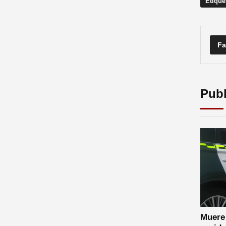
Etique
Fa
Publ
Muere