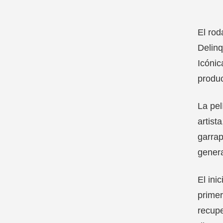
El rod
Delinq
Icónic
produc
La pel
artist
garrap
genera
El ini
primer
recupe