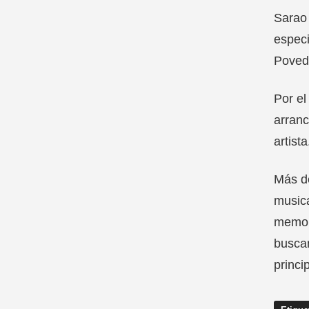
Sarao 
especi
Poved
Por el
arranc
artista
Más de
musica
memori
buscan
princi