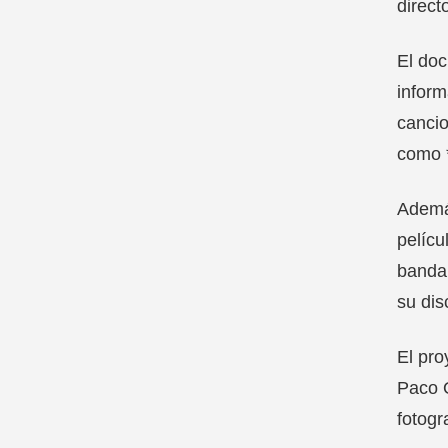
direct
El doc
inform
cancio
como *
Además
pelícu
banda 
su dis
El pro
Paco O
fotogr