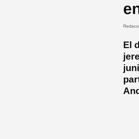
en
Redacc
El 
jer
jun
par
And