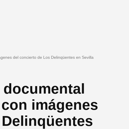
genes del concierto de Los Delinqüentes en Sevilla
l documental
 con imágenes
 Delinqüentes