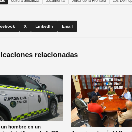
tas
cultura andaluza
documental
Jerez de la Frontera
Los Delinq
cebook
X
LinkedIn
Email
icaciones relacionadas
 un hombre en un