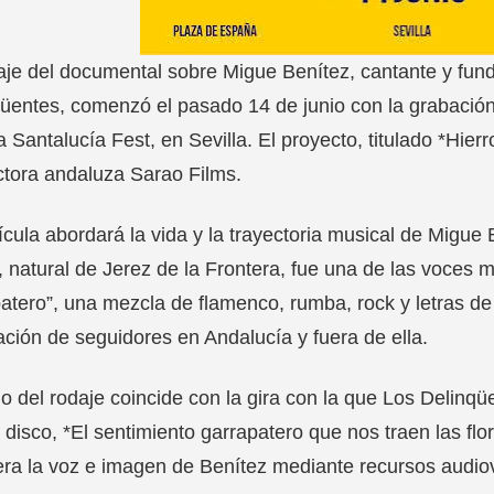
aje del documental sobre Migue Benítez, cantante y fun
üentes, comenzó el pasado 14 de junio con la grabación 
a Santalucía Fest, en Sevilla. El proyecto, titulado *Hier
tora andaluza Sarao Films.
ícula abordará la vida y la trayectoria musical de Migue 
a, natural de Jerez de la Frontera, fue una de las voce
atero”, una mezcla de flamenco, rumba, rock y letras de
ción de seguidores en Andalucía y fuera de ella.
cio del rodaje coincide con la gira con la que Los Delin
 disco, *El sentimiento garrapatero que nos traen las flo
ra la voz e imagen de Benítez mediante recursos audiov