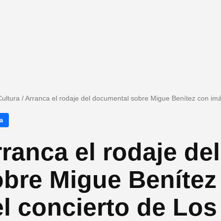
Cultura
/
Arranca el rodaje del documental sobre Migue Benítez con imá
a
ranca el rodaje de
obre Migue Benítez
l concierto de Los