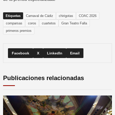
Etiquetas
Carnaval de Cádiz
chirigotas
COAC 2026
comparsas
coros
cuartetos
Gran Teatro Falla
primeros premios
Facebook
X
LinkedIn
Email
Publicaciones relacionadas