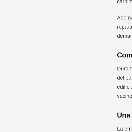
carpin
Ademá
repara
deman
Comp
Durant
del pa
edific
vecino
Una 
La em