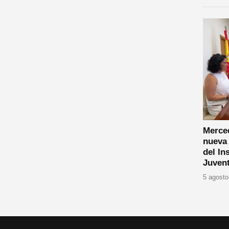
Merce
nueva 
del In
Juven
5 agosto