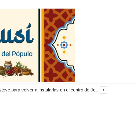
›
El Ayuntamiento inicia la restauración de las marquesinas de Plaza Esteve para volver a instalarlas en el centro de Jerez