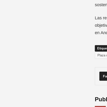
sosten
Las re
objeti
en And
Etique
Plaza 
Fa
Publ