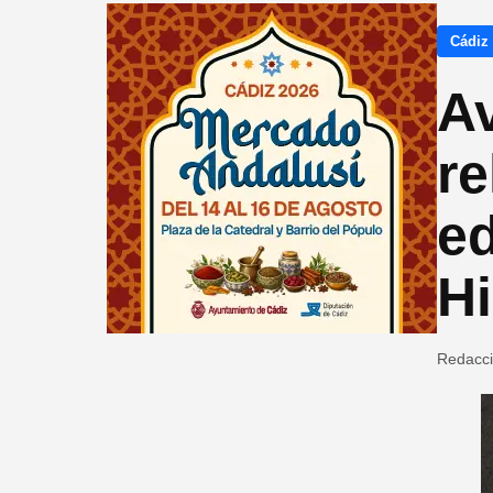
Cádiz
A
re
ed
H
Redacc