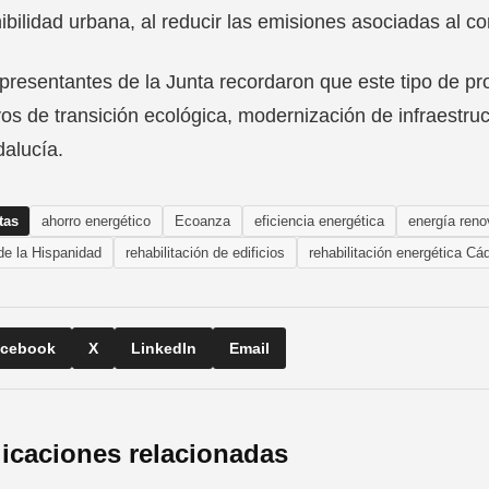
ibilidad urbana, al reducir las emisiones asociadas al co
presentantes de la Junta recordaron que este tipo de pr
vos de transición ecológica, modernización de infraestru
alucía.
tas
ahorro energético
Ecoanza
eficiencia energética
energía reno
de la Hispanidad
rehabilitación de edificios
rehabilitación energética Cá
cebook
X
LinkedIn
Email
icaciones relacionadas