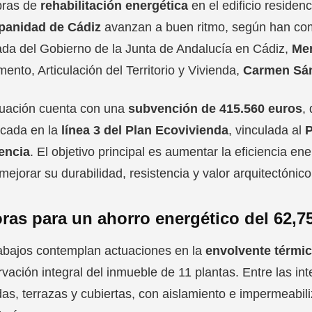
bras de
rehabilitación energética
en el edificio residen
spanidad de Cádiz
avanzan a buen ritmo, según han com
da del Gobierno de la Junta de Andalucía en Cádiz,
Me
ento, Articulación del Territorio y Vivienda,
Carmen Sá
tuación cuenta con una
subvención de 415.560 euros
,
cada en la
línea 3 del Plan Ecovivienda
, vinculada al
P
iencia
. El objetivo principal es aumentar la eficiencia ene
ejorar su durabilidad, resistencia y valor arquitectónico
ras para un ahorro energético del 62,
abajos contemplan actuaciones en la
envolvente térmi
vación integral del inmueble de 11 plantas. Entre las in
as, terrazas y cubiertas, con aislamiento e impermeabili