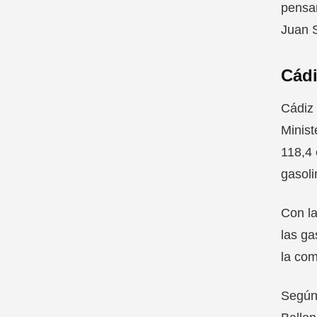
pensam
Juan S
Cádi
Cádiz 
Minist
118,4 
gasoli
Con la
las ga
la com
Según 