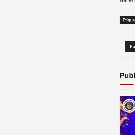
Ballen
Etique
Fa
Publ