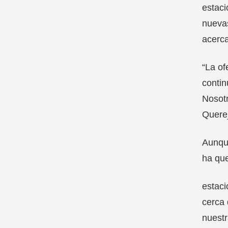
estaci
nuevas
acerca
“La of
contin
Nosotr
Querej
Aunque
ha que
estac
cerca 
nuestr