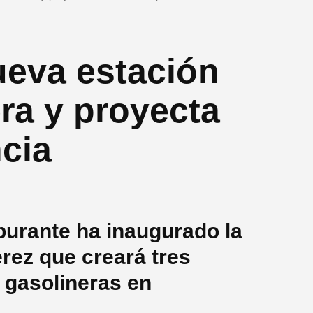
ueva estación
era y proyecta
ncia
urante ha inaugurado la
rez que creará tres
 gasolineras en