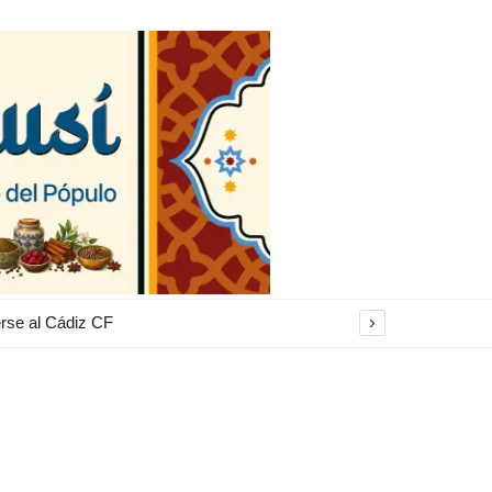
›
erse al Cádiz CF