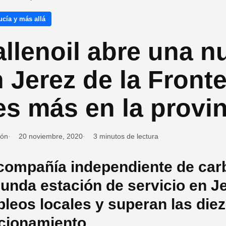
cía y más allá
llenoil abre una n
 Jerez de la Front
es más en la provi
ión
20 noviembre, 2020
3 minutos de lectura
compañía independiente de carb
unda estación de servicio en Je
leos locales y superan las
diez
cionamiento