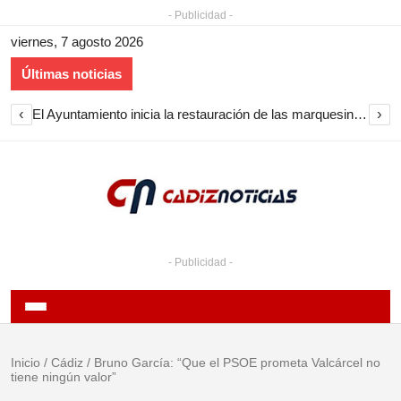
- Publicidad -
viernes, 7 agosto 2026
Últimas noticias
‹
›
El Ayuntamiento inicia la restauración de las marquesinas de Plaza Esteve para volver a instalarlas en el centro de Jerez
- Publicidad -
Inicio
/
Cádiz
/
Bruno García: “Que el PSOE prometa Valcárcel no
tiene ningún valor”