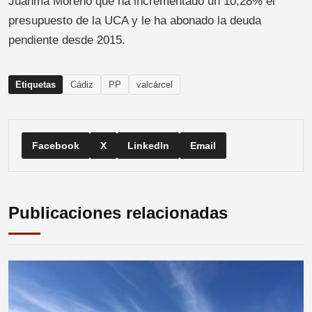
Juanma Moreno que ha incrementado un 10,28% el
presupuesto de la UCA y le ha abonado la deuda
pendiente desde 2015.
Etiquetas
Cádiz
PP
valcárcel
Facebook
X
LinkedIn
Email
Publicaciones relacionadas