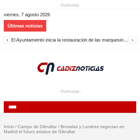
- Publicidad -
viernes, 7 agosto 2026
Últimas noticias
‹
›
El Ayuntamiento inicia la restauración de las marquesinas de Plaza Esteve para volver a instalarlas en el centro de Jerez
- Publicidad -
Inicio
/
Campo de Gibraltar
/
Bruselas y Londres negocian en
Madrid el futuro estatus de Gibraltar