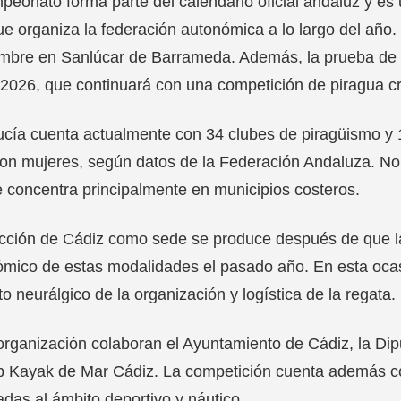
peonato forma parte del calendario oficial andaluz y e
e organiza la federación autonómica a lo largo del año. L
mbre en Sanlúcar de Barrameda. Además, la prueba de e
2026, que continuará con una competición de piragua cr
cía cuenta actualmente con 34 clubes de piragüismo y 1
n mujeres, según datos de la Federación Andaluza. No
 concentra principalmente en municipios costeros.
ección de Cádiz como sede se produce después de que l
mico de estas modalidades el pasado año. En esta ocasi
to neurálgico de la organización y logística de la regata.
organización colaboran el Ayuntamiento de Cádiz, la Dipu
b Kayak de Mar Cádiz. La competición cuenta además co
adas al ámbito deportivo y náutico.