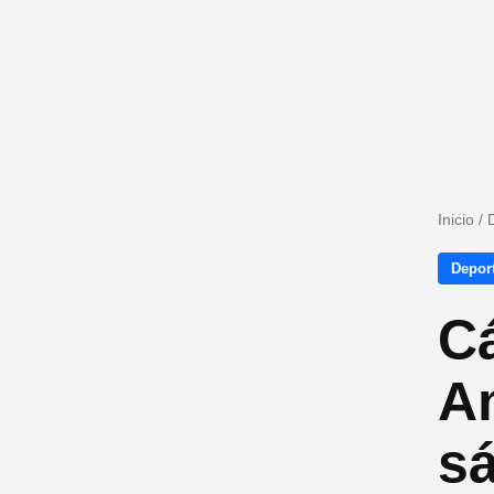
Inicio
/
Depor
C
A
sá