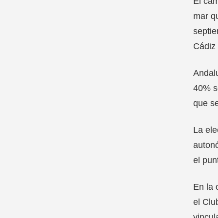
El cam
mar qu
septie
Cádiz 
Andalu
40% so
que se
La el
autonó
el pun
En la 
el Clu
vincul