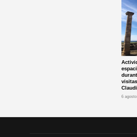
Activi
espaci
durant
visita
Claud
6 agosto