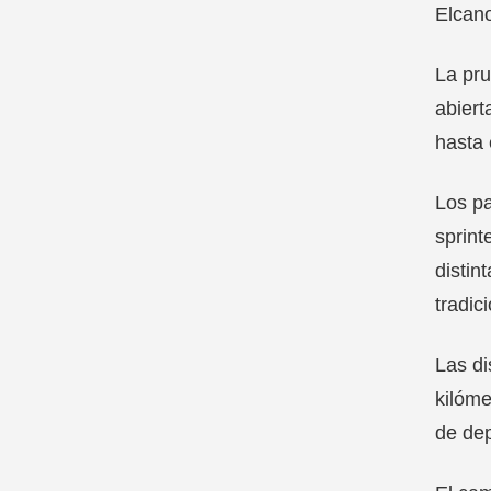
Elcano
La pru
abiert
hasta 
Los pa
sprint
distin
tradic
Las di
kilóme
de dep