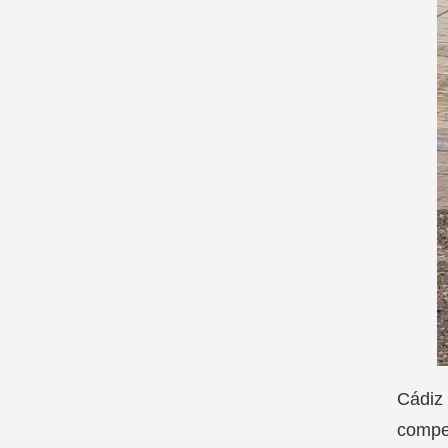
Cádiz 
compet