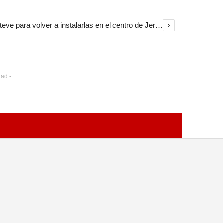
›
El Ayuntamiento inicia la restauración de las marquesinas de Plaza Esteve para volver a instalarlas en el centro de Jerez
dad -