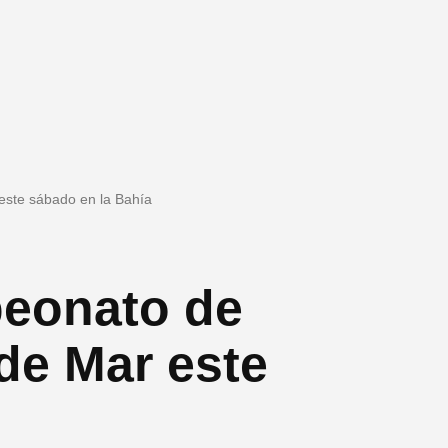
este sábado en la Bahía
peonato de
de Mar este