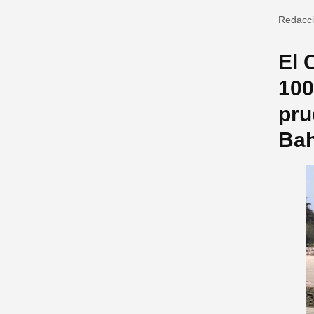
Redacc
El 
100
pru
Bah