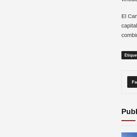
El Cam
capita
combin
Etique
Fa
Publ