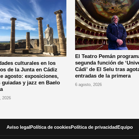
El Teatro Pemán program
segunda función de ‘Univ
dades culturales en los
Cádi’ de El Selu tras agot
os de la Junta en Cádiz
entradas de la primera
e agosto: exposiciones,
s guiadas y jazz en Baelo
6 agosto, 2026
ia
, 2026
Aviso legal
Política de cookies
Política de privacidad
Equipo