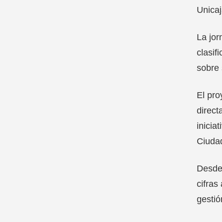
Unicaj
La jor
clasif
sobre 
El pro
direct
inicia
Ciuda
Desde 
cifras
gestió