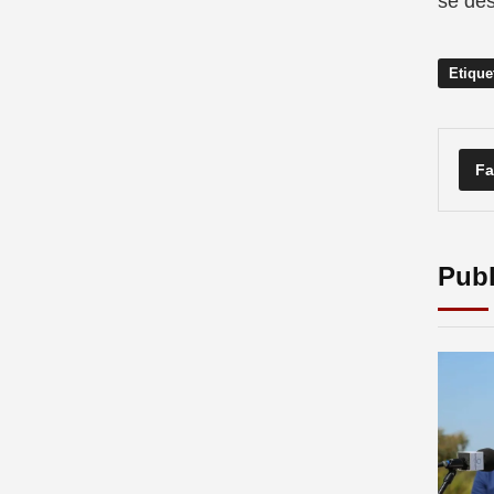
se des
Etique
Fa
Publ