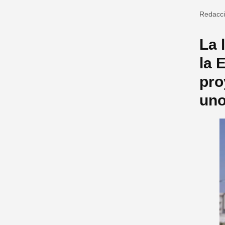
Redacc
La 
la 
pro
uno