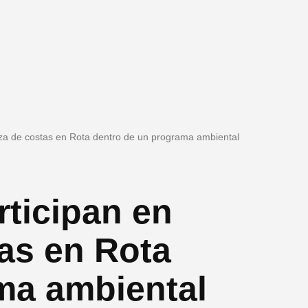
eza de costas en Rota dentro de un programa ambiental
rticipan en
as en Rota
ma ambiental