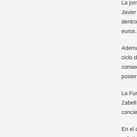
La jor
Javier
dentro
euros.
Además
ciclo 
consec
poster
La Fun
Zabell
concie
En el 