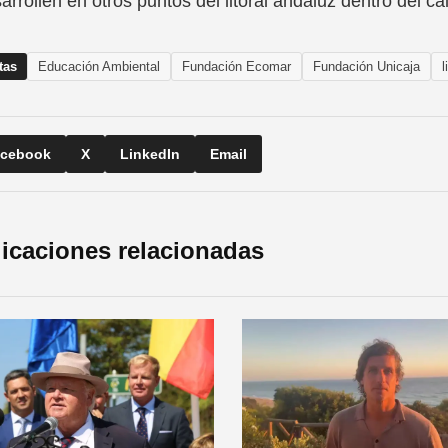
arrollen en otros puntos del litoral andaluz dentro del ca
tas
Educación Ambiental
Fundación Ecomar
Fundación Unicaja
cebook
X
LinkedIn
Email
icaciones relacionadas