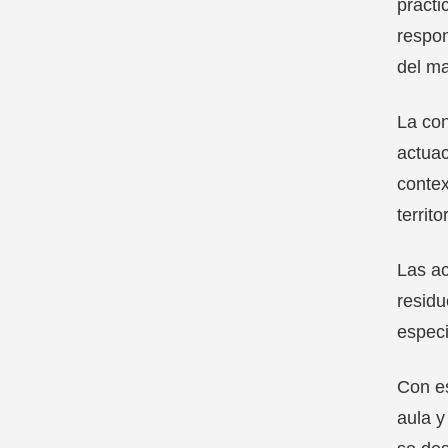
prácti
respon
del ma
La con
actuac
contex
territo
Las ac
residu
especi
Con es
aula y