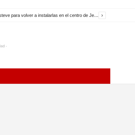
›
El Ayuntamiento inicia la restauración de las marquesinas de Plaza Esteve para volver a instalarlas en el centro de Jerez
dad -