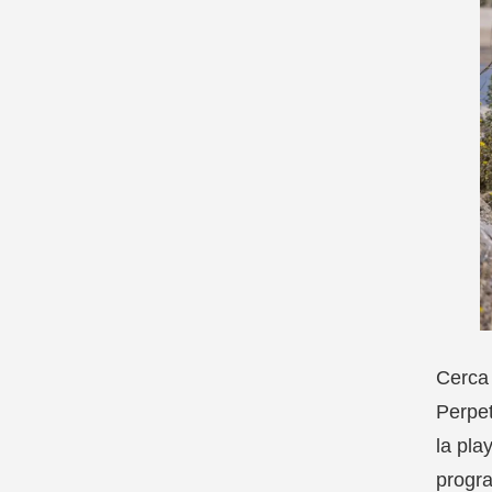
Cerca 
Perpet
la pla
progr