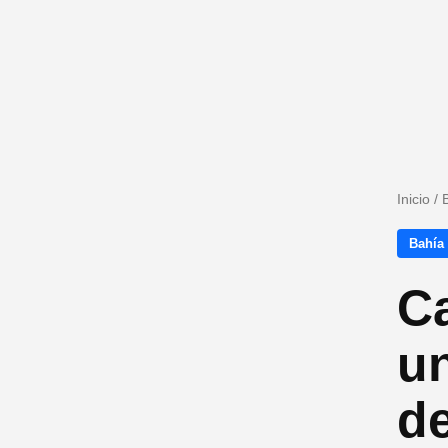
Inicio
/
Bahía
Ca
un
d