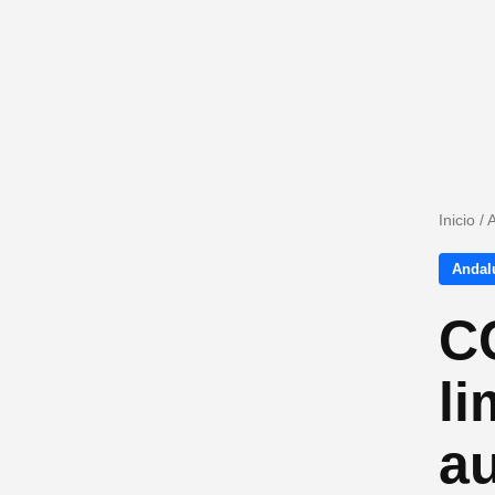
Inicio
/
A
Andalu
C
li
au