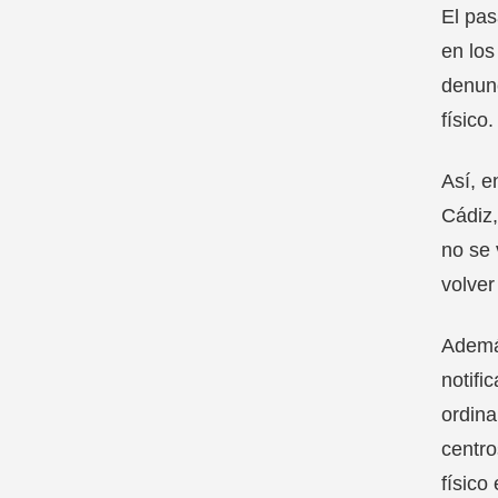
El pas
en los
denunc
físico.
Así, e
Cádiz,
no se 
volver
Además
notifi
ordina
centro
físico