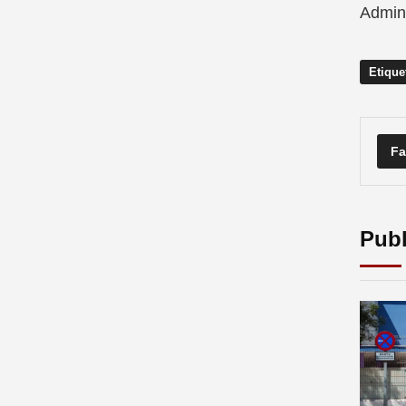
Admini
Etique
Fa
Publ