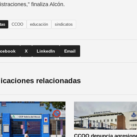
straciones,” finaliza Alcón.
tas
CCOO
educación
sindicatos
cebook
X
LinkedIn
Email
icaciones relacionadas
CCOO denuncia agresione