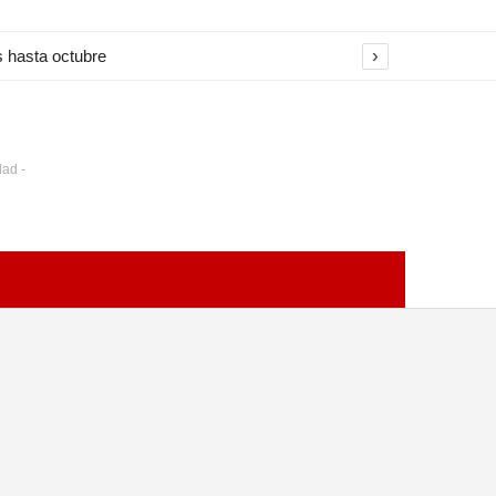
›
s hasta octubre
dad -