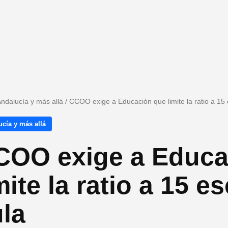
ndalucía y más allá
/
CCOO exige a Educación que limite la ratio a 15 
cía y más allá
COO exige a Educa
mite la ratio a 15 e
la