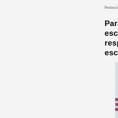
Redacc
Par
esc
res
esc