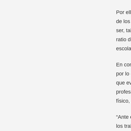
Por el
de los
ser, t
ratio 
escola
En co
por lo
que ev
profes
físico
“Ante 
los tr