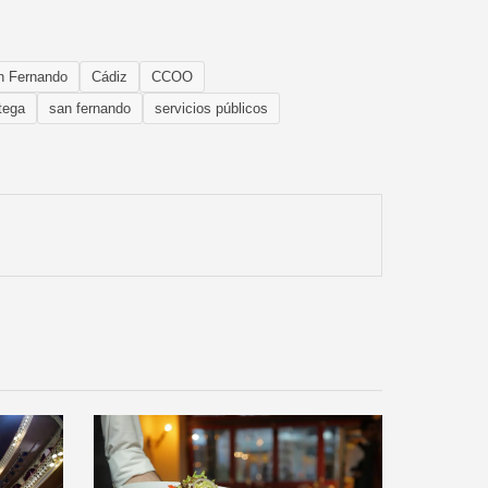
n Fernando
Cádiz
CCOO
tega
san fernando
servicios públicos