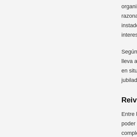
organi
razona
instad
intere
Según 
lleva 
en sit
jubila
Reiv
Entre 
poder 
compl