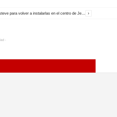
›
El Ayuntamiento inicia la restauración de las marquesinas de Plaza Esteve para volver a instalarlas en el centro de Jerez
dad -