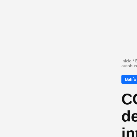
Inicio
/
autobus
Bahía
C
d
in