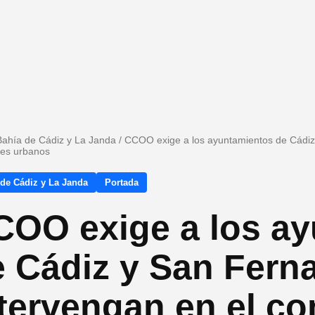
Bahía de Cádiz y La Janda
/
CCOO exige a los ayuntamientos de Cádiz 
es urbanos
 de Cádiz y La Janda
Portada
COO exige a los a
e Cádiz y San Fern
tervengan en el con