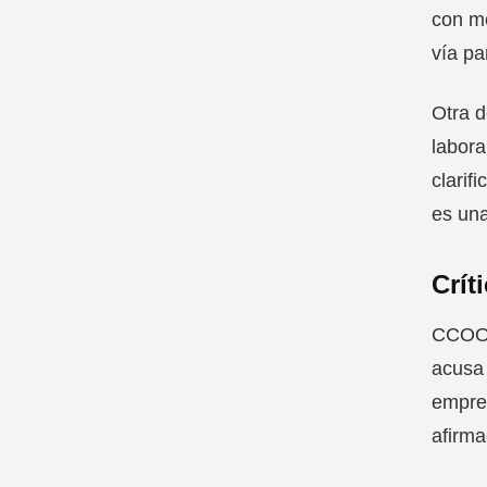
con me
vía pa
Otra d
labora
clarif
es una
Crít
CCOO h
acusa 
empres
afirma