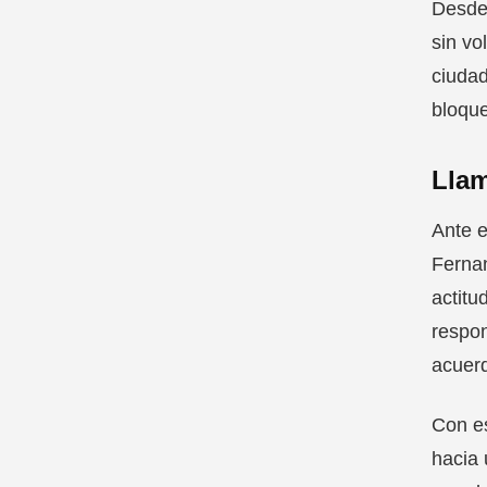
Desde 
sin vo
ciudad
bloque
Llam
Ante e
Fernan
actitu
respon
acuerd
Con es
hacia 