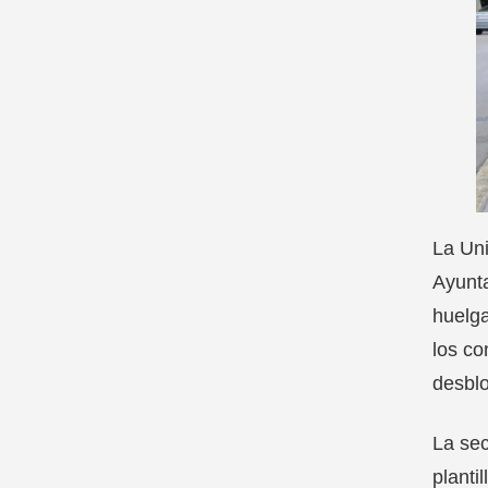
La Uni
Ayunta
huelga
los co
desblo
La sec
planti