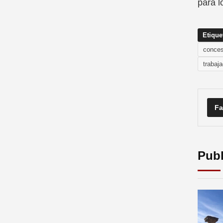
para l
Etique
conces
trabaj
Fa
Publ