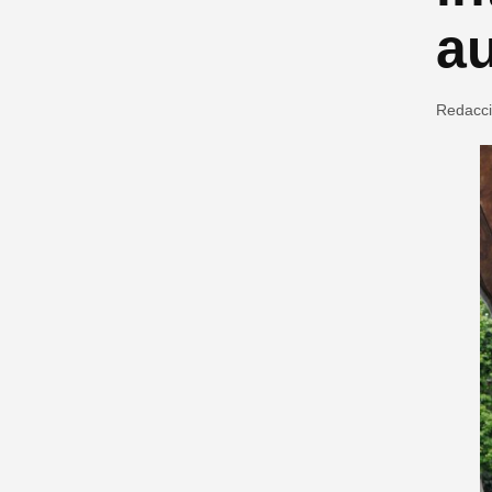
a
Redacc