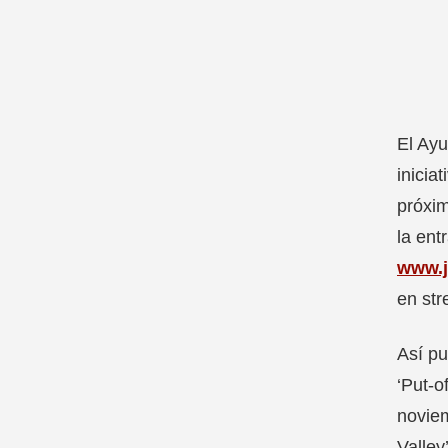
El Ayu
inicia
próxim
la ent
www.j
en str
Así pu
‘Put-o
noviem
Valley’