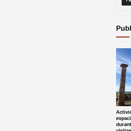
Publ
Activi
espaci
durant
visita