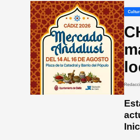
Cultur
C
ma
lo
Redacc
Est
act
Ini