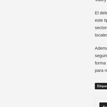
El del
este t
sector
locale
Además
seguri
forma 
para n
Etique
Fa