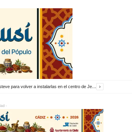
›
El Ayuntamiento inicia la restauración de las marquesinas de Plaza Esteve para volver a instalarlas en el centro de Jerez
dad -