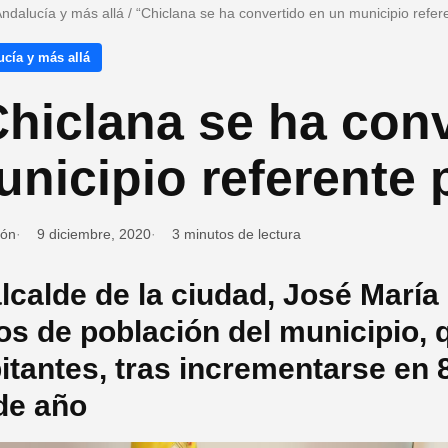
ndalucía y más allá
/
“Chiclana se ha convertido en un municipio refere
cía y más allá
hiclana se ha con
nicipio referente p
ión
9 diciembre, 2020
3 minutos de lectura
alcalde de la ciudad, José María
os de población del municipio, 
itantes, tras incrementarse en 
de año