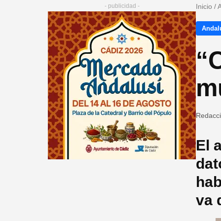
- publicidad -
Inicio
/
A
Andalu
“C
mu
Redacc
El 
dat
hab
va 