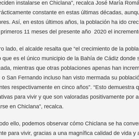
ciden instalarse en Chiclana”, recalca José María Rom
rácticamente constante en estas últimas décadas, aunqu
ores. Así, en estos últimos años, la población ha ido cr
 primeros 11 meses del presente año 2020 el increment
ro lado, el alcalde resalta que “el crecimiento de la pobl
 que es el único municipio de la Bahía de Cádiz donde 
ada, mientras que otras poblaciones apenas han incre
l o San Fernando incluso han visto mermada su poblaci
ntes respectivamente en cinco años”. “Esto demuestra q
ativas para vivir y que son valoradas positivamente por
arse en Chiclana”, recalca.
odo ello, podemos observar cómo Chiclana se ha convert
nte para vivir, gracias a una magnífica calidad de vida y 