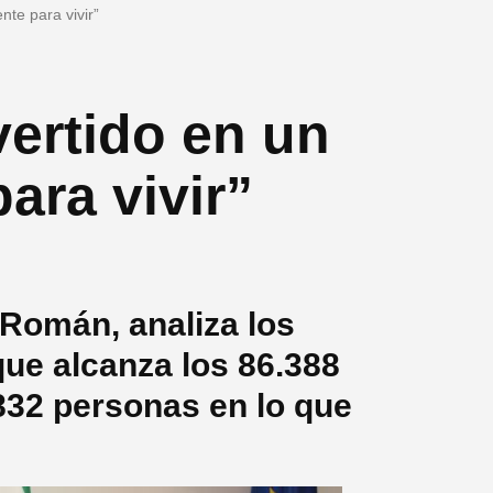
nte para vivir”
vertido en un
ara vivir”
 Román, analiza los
que alcanza los 86.388
832 personas en lo que