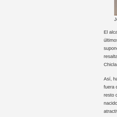
J
El alc
último
supone
resalt
Chicla
Así, h
fuera 
resto 
nacido
atract