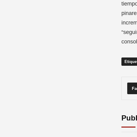
tiempo
pinare
increm
“segui
consol
Etique
Fa
Publ