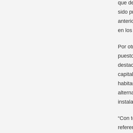
que de
sido p
anteri
en los
Por ot
puesto
destac
capita
habita
altern
instal
“Con t
refere