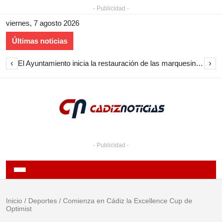
- Publicidad -
viernes, 7 agosto 2026
Últimas noticias
‹
›
El Ayuntamiento inicia la restauración de las marquesinas de Plaza Esteve para volver a instalarlas en el centro de Jerez
- Publicidad -
Inicio
/
Deportes
/
Comienza en Cádiz la Excellence Cup de
Optimist