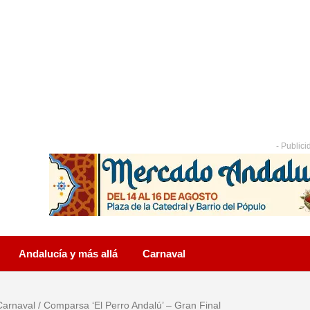
- Publici
Andalucía y más allá
Carnaval
Carnaval
/
Comparsa ‘El Perro Andalú’ – Gran Final