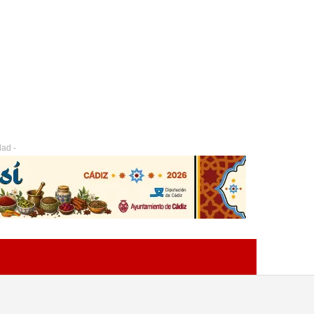
dad -