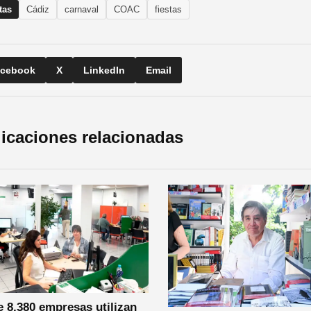
tas
Cádiz
carnaval
COAC
fiestas
cebook
X
LinkedIn
Email
icaciones relacionadas
 8.380 empresas utilizan