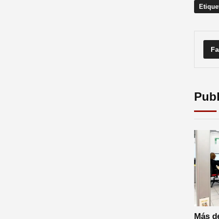
Etique
Fa
Publ
Más de