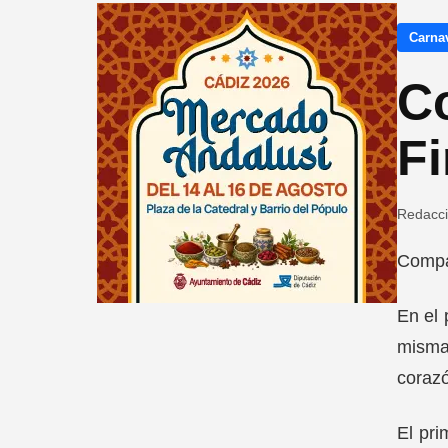
Carna
Co
Fi
Redacc
Compar
En el 
misma
corazó
El pri