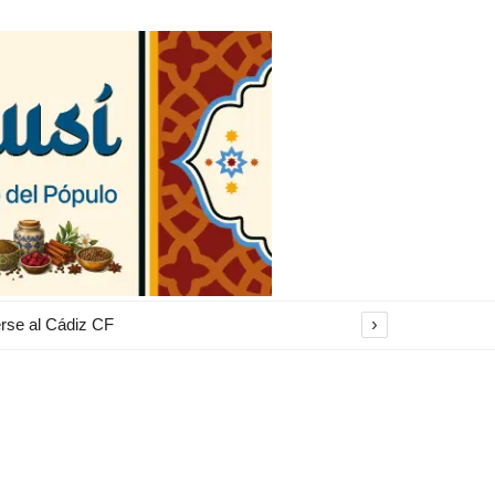
›
erse al Cádiz CF