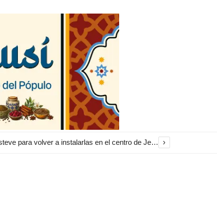
›
El Ayuntamiento inicia la restauración de las marquesinas de Plaza Esteve para volver a instalarlas en el centro de Jerez