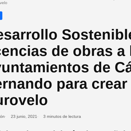
velo
sarrollo Sostenible
cencias de obras a 
yuntamientos de Cá
rnando para crear
urovelo
ión
23 junio, 2021
3 minutos de lectura