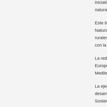
inicia
natura
Este t
Natura
rurale
con la
La red
Europe
Medite
La eje
desarr
Sosten