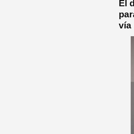
El 
par
vía