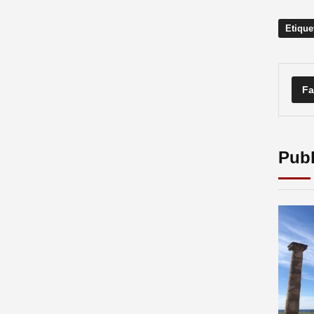
Etique
Fa
Publ