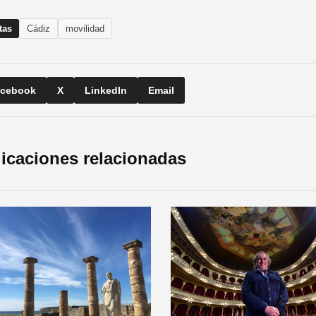
tas
Cádiz
movilidad
cebook
X
LinkedIn
Email
icaciones relacionadas