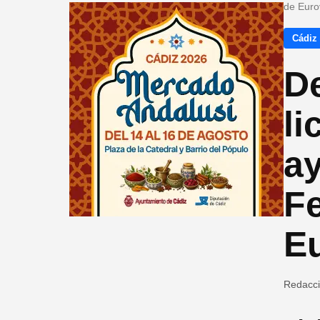
de Euro
Cádiz
De
li
a
Fe
E
Redacc