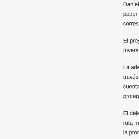
Daniel
poder 
corres
El pro
Invers
La ade
través
cuenta
proteg
El del
ruta m
la pro