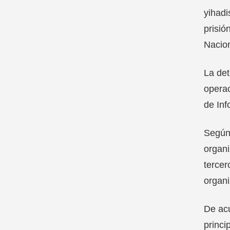
yihadi
prisió
Nacion
La det
operac
de Inf
Según 
organi
tercer
organi
De acu
princi