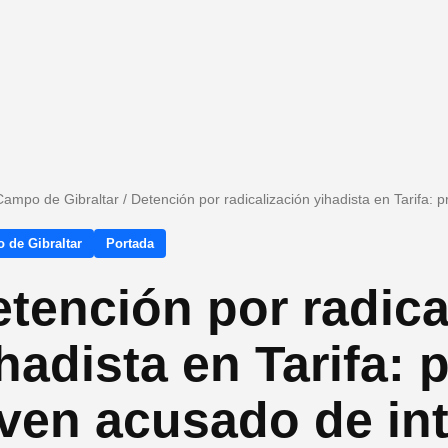
Campo de Gibraltar
/
Detención por radicalización yihadista en Tarifa:
 de Gibraltar
Portada
tención por radica
hadista en Tarifa: 
ven acusado de in