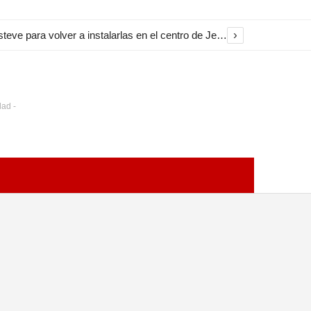
›
El Ayuntamiento inicia la restauración de las marquesinas de Plaza Esteve para volver a instalarlas en el centro de Jerez
dad -