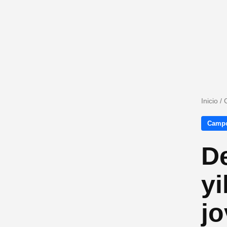
Inicio
/
Campo
De
yi
jo