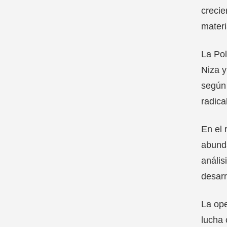
crecie
materi
La Pol
Niza y
según 
radical
En el 
abunda
anális
desarr
La ope
lucha 