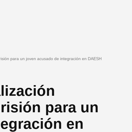
 prisión para un joven acusado de integración en DAESH
lización
prisión para un
tegración en