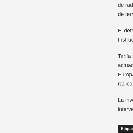
de rad
de ter
El det
Instru
Tarifa
actuac
Europa
radica
La inv
interv
Etique