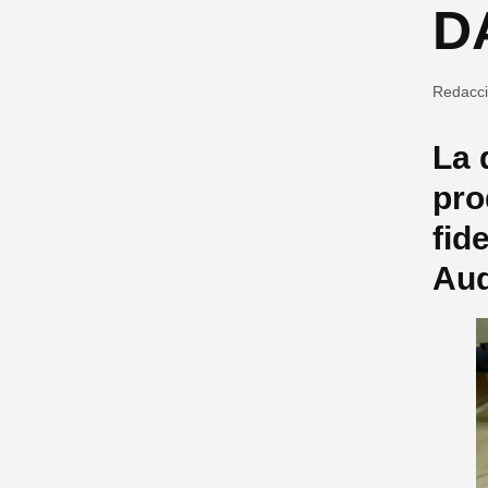
D
Redacc
La 
pro
fid
Aud