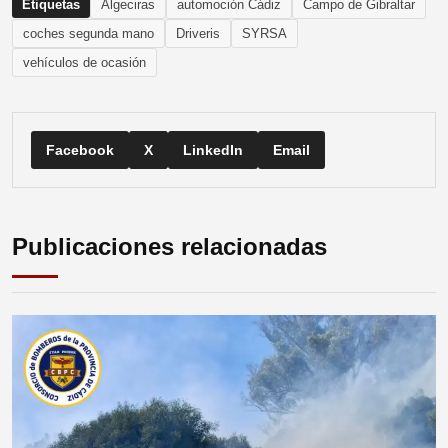
Etiquetas
Algeciras
automoción Cádiz
Campo de Gibraltar
coches segunda mano
Driveris
SYRSA
vehículos de ocasión
Facebook
X
LinkedIn
Email
Publicaciones relacionadas