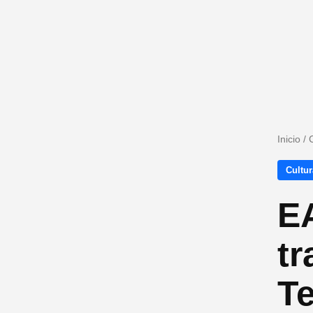
Inicio
/
Cultur
EA
tr
T