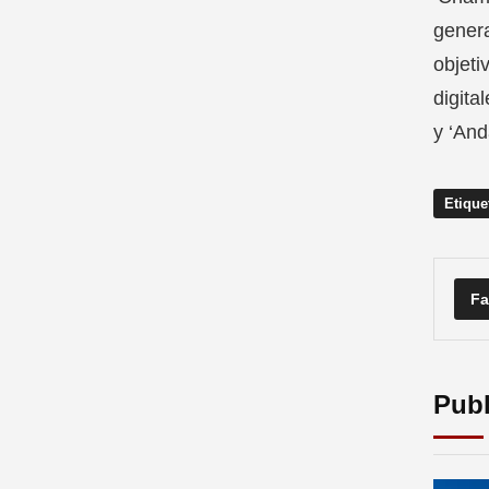
genera
objeti
digita
y ‘And
Etique
Fa
Publ