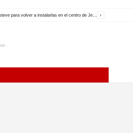
›
El Ayuntamiento inicia la restauración de las marquesinas de Plaza Esteve para volver a instalarlas en el centro de Jerez
dad -