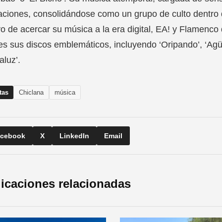
ciones, consolidándose como un grupo de culto dentro 
vo de acercar su música a la era digital, EA! y Flamenc
les sus discos emblemáticos, incluyendo ‘Oripando’, ‘Agüita
aluz’.
tas
Chiclana
música
cebook
X
LinkedIn
Email
icaciones relacionadas