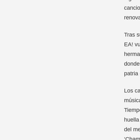
cancio
renova
Tras s
EA! vu
herman
donde 
patria
Los ca
música
Tiempo
huella
del me
‘Chamb