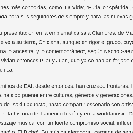
nes más conocidas, como ‘La Vida’, ‘Furia’ o ‘Apátrida’
da para sus seguidores de siempre y para las nuevas g
u presentación en la emblemática sala Clamores, de Mad
elve a su tierra, Chiclana, aunque en rigor el grupo, c
a lo ancestral y lo contemporáneo”, según Nacho Sáez d
vivían entonces Pilar y Juan, que ya se habían forjado
 chica.
minos de EA!, desde entonces, han cruzado fronteras:
 ha sido puente entre culturas, géneros y generacione
 de Isaki Lacuesta, hasta compartir escenario con artis
 en la historia del flamenco fusión y en la world-music. 
stizaje musical con un fuerte compromiso social, influ
ao’ o ‘El Bicho’. Su música atemporal, cargada de sensib