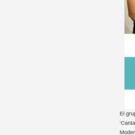
El gru
‘Canta
Modern