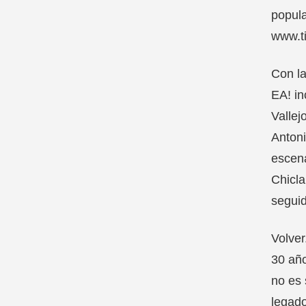
popula
www.t
Con la
EA! in
Vallej
Antoni
escena
Chicla
seguid
Volver
30 año
no es 
legado