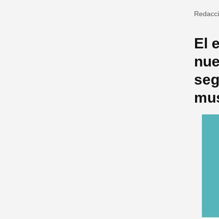
Redacc
El 
nue
seg
mus