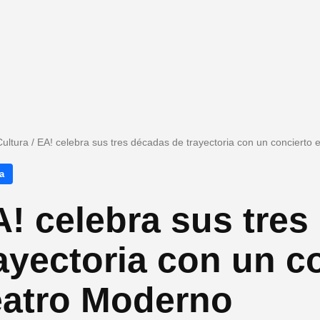
Cultura
/
EA! celebra sus tres décadas de trayectoria con un concierto 
a
! celebra sus tres
ayectoria con un co
eatro Moderno