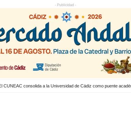
- Publicidad -
Intervenida una discoteca en Costa Ballena por exceso de aforo y s