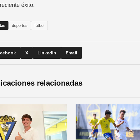
 reciente éxito.
tas
deportes
fútbol
cebook
X
LinkedIn
Email
icaciones relacionadas