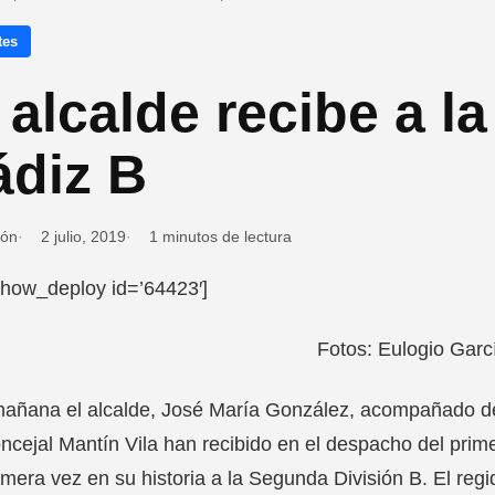
tes
 alcalde recibe a la
ádiz B
ión
2 julio, 2019
1 minutos de lectura
show_deploy id=’64423′]
Fotos: Eulogio Garc
mañana el alcalde, José María González, acompañado d
oncejal Mantín Vila han recibido en el despacho del primer
imera vez en su historia a la Segunda División B. El regid