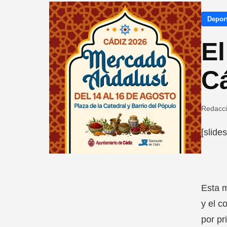
Depor
El
C
Redacc
[slide
Esta 
y el c
por pr