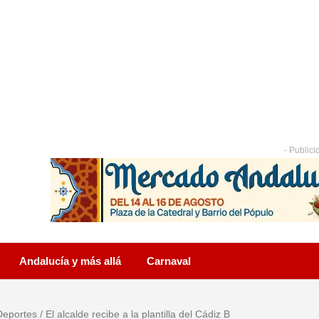
- Publici
Andalucía y más allá
Carnaval
Deportes
/
El alcalde recibe a la plantilla del Cádiz B