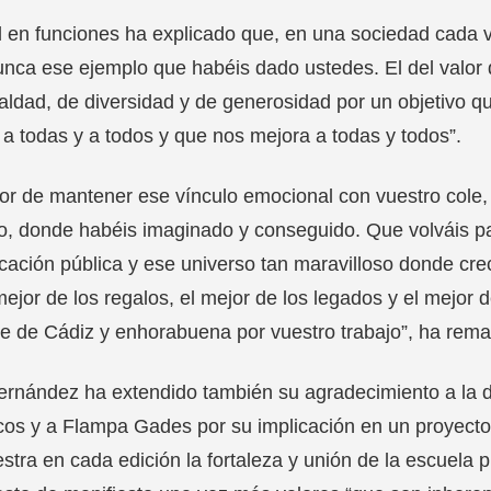
l en funciones ha explicado que, en una sociedad cada v
nca ese ejemplo que habéis dado ustedes. El del valor de
aldad, de diversidad y de generosidad por un objetivo q
 a todas y a todos y que nos mejora a todas y todos”.
lor de mantener ese vínculo emocional con vuestro cole,
o, donde habéis imaginado y conseguido. Que volváis pa
cación pública y ese universo tan maravilloso donde crec
mejor de los regalos, el mejor de los legados y el mejor
e de Cádiz y enhorabuena por vuestro trabajo”, ha rem
rnández ha extendido también su agradecimiento a la d
cos y a Flampa Gades por su implicación en un proyect
tra en cada edición la fortaleza y unión de la escuela p