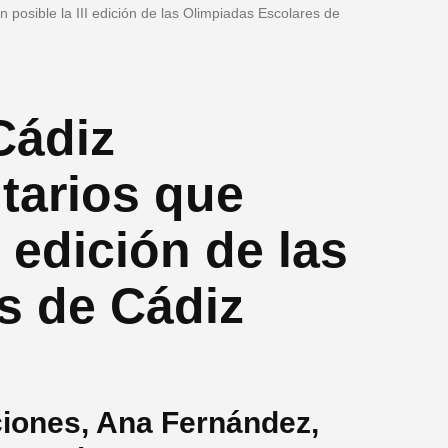
 posible la III edición de las Olimpiadas Escolares de
Cádiz
tarios que
I edición de las
s de Cádiz
ciones, Ana Fernández,