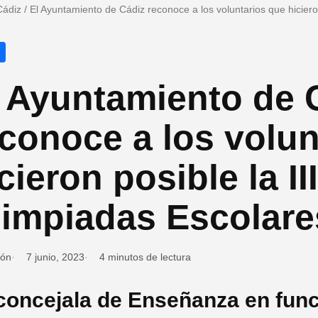
Cádiz
/
El Ayuntamiento de Cádiz reconoce a los voluntarios que hicieron
l Ayuntamiento de 
conoce a los volun
cieron posible la II
limpiadas Escolare
ión
7 junio, 2023
4 minutos de lectura
concejala de Enseñanza en fun