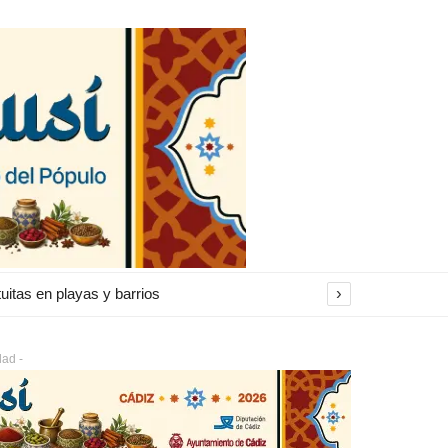
›
itas en playas y barrios
dad -