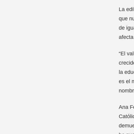
La edi
que nu
de igu
afecta
“El va
crecid
la edu
es el 
nombr
Ana Fe
Católi
demues