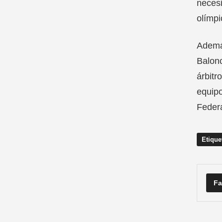
necesi
olímpi
Además
Balon
árbitr
equipo
Federa
Etique
Fa