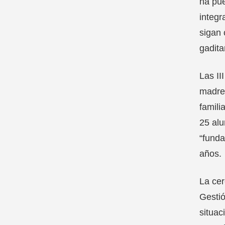
ha pue
integr
sigan 
gadita
Las II
madres
famili
25 alu
“funda
años.
La cer
Gestió
situac