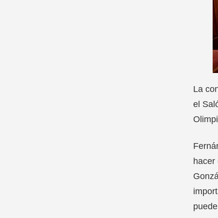
La con
el Sal
Olimpi
Fernán
hacer 
Gonzál
import
pueden