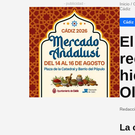
- publicidad -
Inicio
/
Cádiz
Cádiz
E
re
hi
O
Redacc
La 