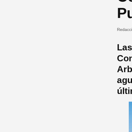
Pu
Redacc
Las
Con
Arb
agu
últ