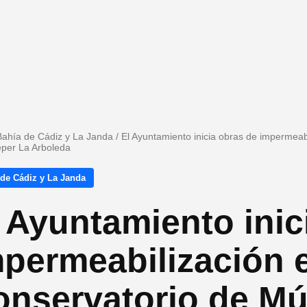
Bahía de Cádiz y La Janda
/
El Ayuntamiento inicia obras de impermeab
eper La Arboleda
 de Cádiz y La Janda
 Ayuntamiento inic
permeabilización e
nservatorio de Mú