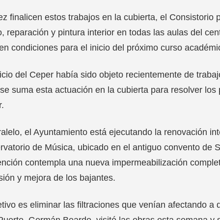
z finalicen estos trabajos en la cubierta, el Consistori
, reparación y pintura interior en todas las aulas del cen
en condiciones para el inicio del próximo curso académi
ficio del Ceper había sido objeto recientemente de trabaj
se suma esta actuación en la cubierta para resolver l
r.
alelo, el Ayuntamiento está ejecutando la renovación inte
vatorio de Música, ubicado en el antiguo convento de Sa
ención contempla una nueva impermeabilización completa
isión y mejora de los bajantes.
etivo es eliminar las filtraciones que venían afectando a 
Puerto, Germán Beardo, visitó las obras esta semana y 