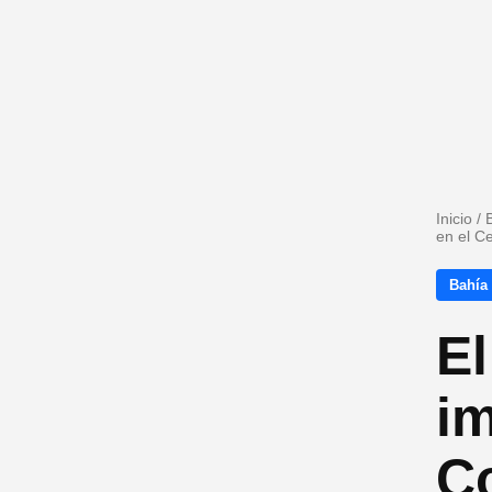
Inicio
/
en el C
Bahía
El
im
Co