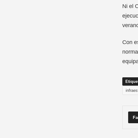
Ni el 
ejecuc
veran
Con es
normal
equipa
Etique
infrae
Fa