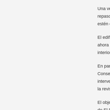
Una ve
repaso
estén 
El edi
ahora 
interio
En par
Conser
interv
la rev
El obj
de El 