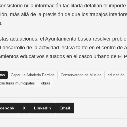
Consistorio ni la información facilitada detallan el import
ión, más allá de la previsión de que los trabajos interio
o.
tas actuaciones, el Ayuntamiento busca resolver proble
 desarrollo de la actividad lectiva tanto en el centro de
mientos educativos situados en el casco urbano de El P
tas
Ceper La Arboleda Perdida
Conservatorio de Música
educación
structuras municipales
obras
cebook
X
LinkedIn
Email