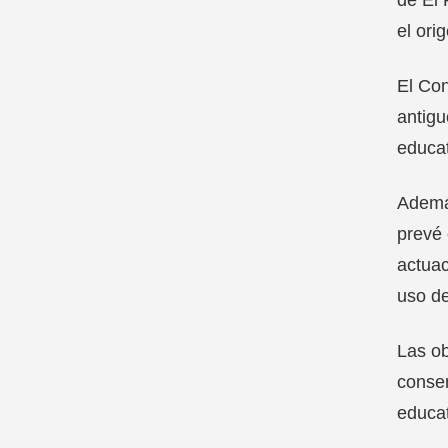
el ori
El Con
antigu
educat
Además
prevé 
actuac
uso de
Las o
conser
educat