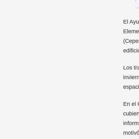
El Ayu
Elemen
(Ceper
edifici
Los tr
invier
espaci
En el 
cubier
inform
motivó