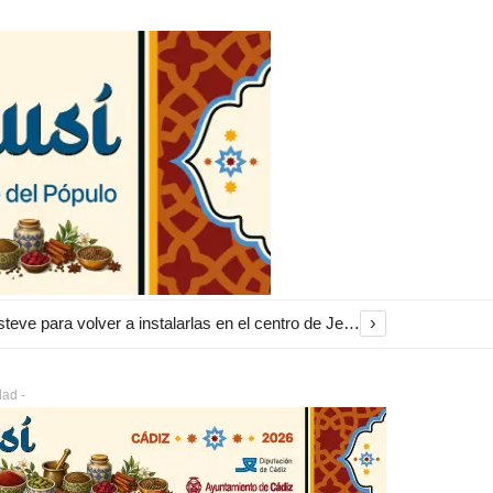
›
El Ayuntamiento inicia la restauración de las marquesinas de Plaza Esteve para volver a instalarlas en el centro de Jerez
dad -