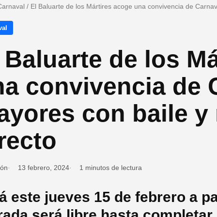
Carnaval
/
El Baluarte de los Mártires acoge una convivencia de Carnav
val
 Baluarte de los M
a convivencia de 
ayores con baile y
recto
ión
13 febrero, 2024
1 minutos de lectura
á este jueves 15 de febrero a par
rada será libre hasta completar