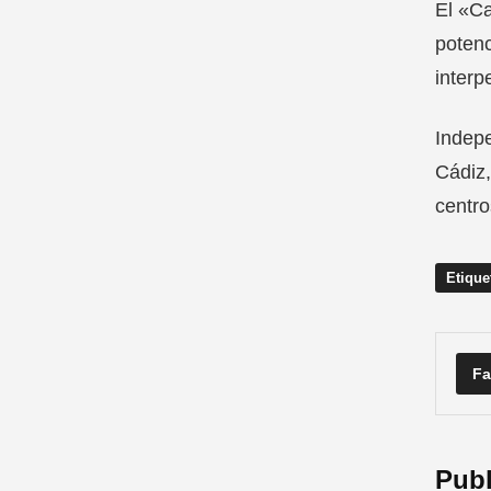
El «Ca
potenc
interp
Indepe
Cádiz,
centro
Etique
Fa
Publ