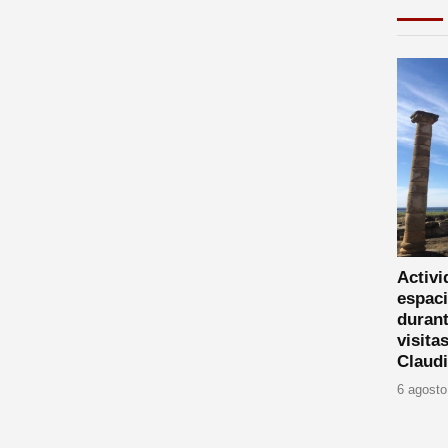
Activi
espaci
durant
visita
Claud
6 agosto