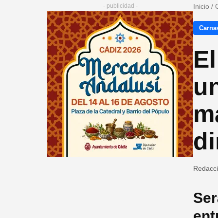
- publicidad -
Inicio
/
Carna
El
un
m
di
Redacc
Ser
ent