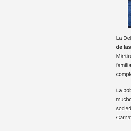
La De
de la
Mártir
famili
comple
La pob
muchos
socied
Carna