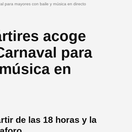
al para mayores con baile y música en directo
ártires acoge
Carnaval para
 música en
tir de las 18 horas y la
 aforo