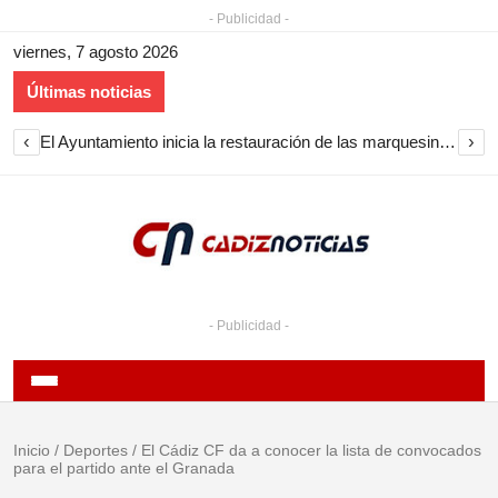
- Publicidad -
viernes, 7 agosto 2026
Últimas noticias
‹
›
El Ayuntamiento inicia la restauración de las marquesinas de Plaza Esteve para volver a instalarlas en el centro de Jerez
- Publicidad -
Inicio
/
Deportes
/
El Cádiz CF da a conocer la lista de convocados
para el partido ante el Granada