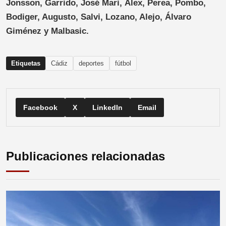
Jonsson, Garrido, José Mari, Álex, Perea, Pombo,
Bodiger, Augusto, Salvi, Lozano, Alejo, Álvaro
Giménez y Malbasic.
Etiquetas
Cádiz
deportes
fútbol
Facebook
X
LinkedIn
Email
Publicaciones relacionadas