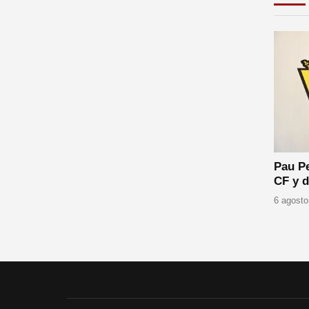
Pau Pe
CF y d
6 agosto