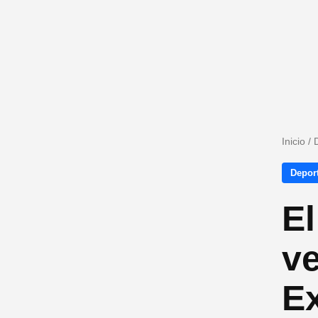
Inicio
/
Depor
El
ve
E