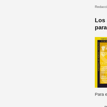
Redacc
Los 
para
Para e