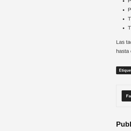
P
P
T
T
Las ta
hasta e
Etique
Fa
Publ