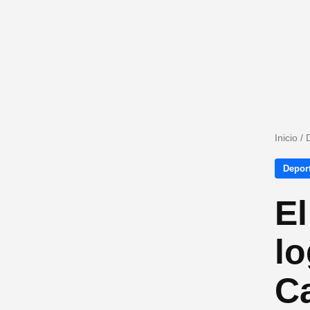
Inicio
/
Depor
El
lo
C