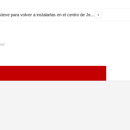
›
El Ayuntamiento inicia la restauración de las marquesinas de Plaza Esteve para volver a instalarlas en el centro de Jerez
dad -