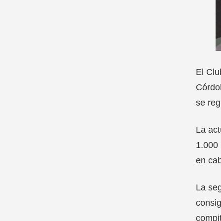
El Cl
Córdob
se reg
La ac
1.000 
en cab
La seg
consig
compit