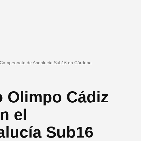
 el Campeonato de Andalucía Sub16 en Córdoba
o Olimpo Cádiz
n el
lucía Sub16