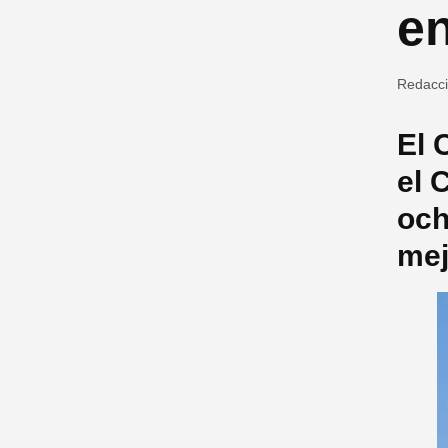
e
Redacc
El 
el 
och
mej