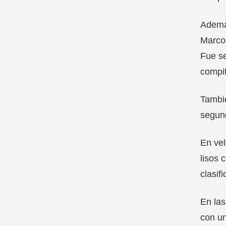
Además
Marco 
Fue se
compit
Tambié
segund
En vel
lisos 
clasifi
En las
con un