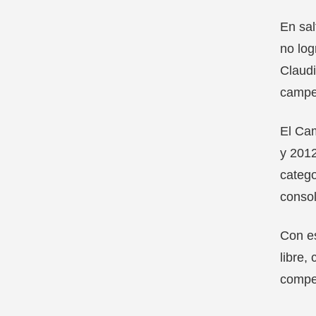
En sal
no log
Claudi
campeo
El Ca
y 2012
catego
consol
Con es
libre,
compe