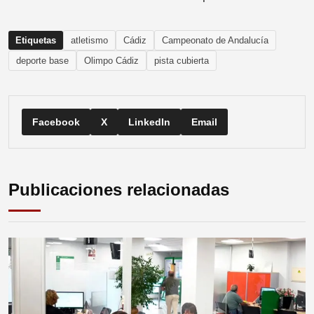
Etiquetas
atletismo
Cádiz
Campeonato de Andalucía
deporte base
Olimpo Cádiz
pista cubierta
Facebook
X
LinkedIn
Email
Publicaciones relacionadas