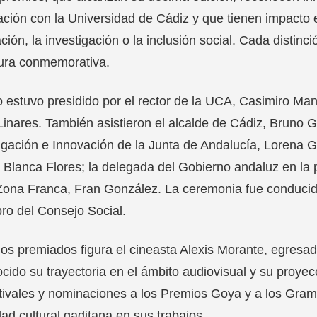
ación con la Universidad de Cádiz y que tienen impacto e
ción, la investigación o la inclusión social. Cada distin
tura conmemorativa.
o estuvo presidido por el rector de la UCA, Casimiro Mant
inares. También asistieron el alcalde de Cádiz, Bruno G
igación e Innovación de la Junta de Andalucía, Lorena 
 Blanca Flores; la delegada del Gobierno andaluz en la
Zona Franca, Fran González. La ceremonia fue conducid
o del Consejo Social.
los premiados figura el cineasta Alexis Morante, egresad
cido su trayectoria en el ámbito audiovisual y su proyec
tivales y nominaciones a los Premios Goya y a los Gram
dad cultural gaditana en sus trabajos.