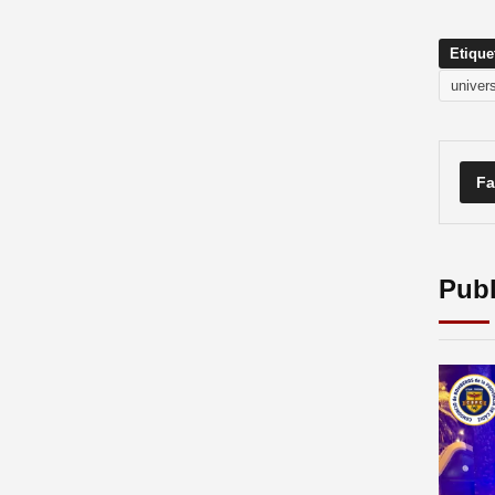
Etique
univer
Fa
Publ