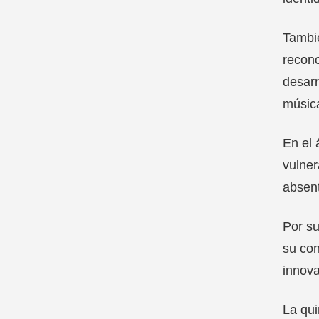
Tambié
recono
desarr
músic
En el 
vulner
absent
Por su
su con
innova
La qui