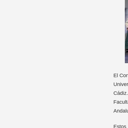
El Con
Univer
Cádiz.
Facult
Andal
Estos 