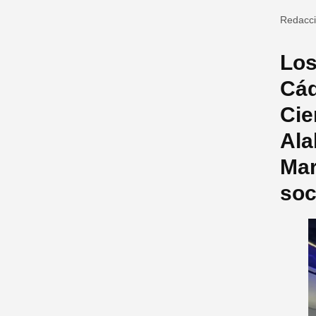
Redacc
Los
Cád
Cie
Ala
Mar
soc