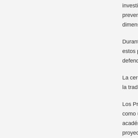
invest
preven
dimens
Durant
estos 
defend
La cer
la tra
Los Pr
como u
académ
proyec