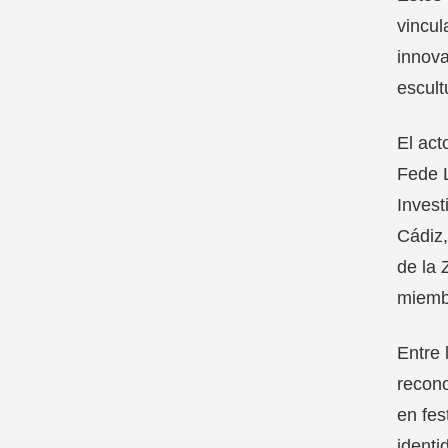
vincul
innova
escul
El act
Fede L
Invest
Cádiz,
de la 
miembr
Entre 
recono
en fes
identi