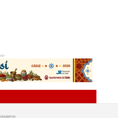
dad -
 pasajeros