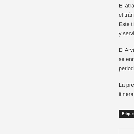
El atr
el trá
Este t
y serv
El Arv
se enm
period
La pre
itinera
Etique