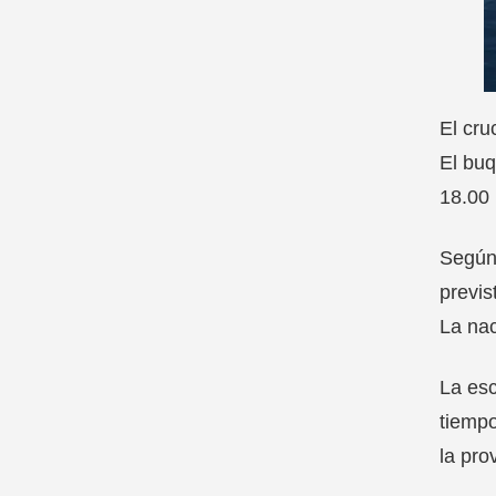
El cru
El buq
18.00 
Según 
previs
La nac
La esc
tiempo
la pro