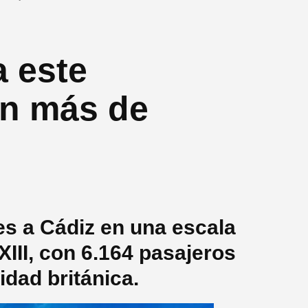
a este
on más de
les a Cádiz en una escala
XIII, con 6.164 pasajeros
idad británica.