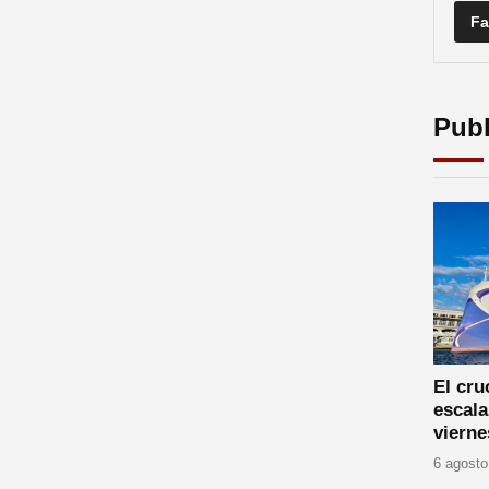
Fa
Publ
El cr
escala
vierne
6 agosto