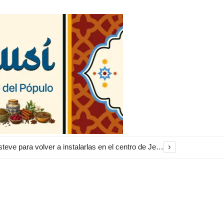
›
El Ayuntamiento inicia la restauración de las marquesinas de Plaza Esteve para volver a instalarlas en el centro de Jerez