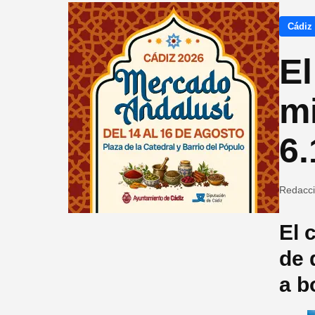
Cádiz
El
m
6.
Redacc
El 
de 
a b