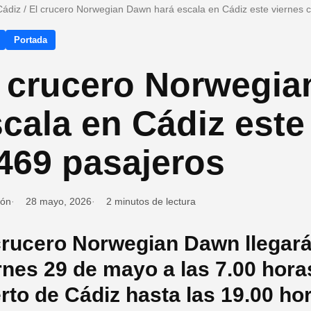
Cádiz
/
El crucero Norwegian Dawn hará escala en Cádiz este viernes 
Portada
l crucero Norwegia
cala en Cádiz este
469 pasajeros
ión
28 mayo, 2026
2 minutos de lectura
crucero Norwegian Dawn llegará a
rnes 29 de mayo a las 7.00 hor
rto de Cádiz hasta las 19.00 ho