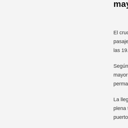
may
El cru
pasaje
las 19
Según 
mayori
perma
La lle
plena 
puerto