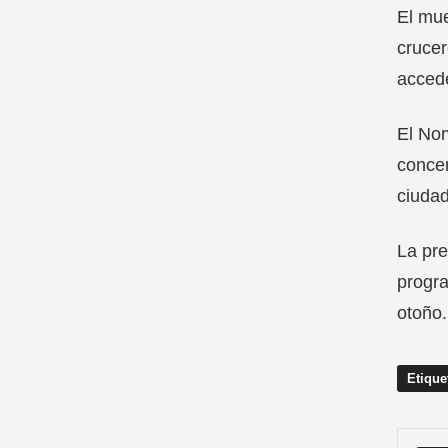
El mue
crucer
accede
El Nor
concen
ciudad
La pre
progra
otoño.
Etique