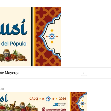
›
El Ayuntamiento inicia la restauración de las marquesinas de Plaza Esteve para volver a instalarlas en el centro de Jerez
dad -