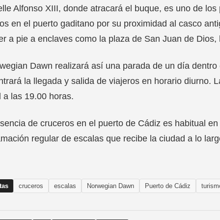
lle Alfonso XIII, donde atracará el buque, es uno de lo
os en el puerto gaditano por su proximidad al casco ant
r a pie a enclaves como la plaza de San Juan de Dios, la
wegian Dawn realizará así una parada de un día dentro d
trará la llegada y salida de viajeros en horario diurno.
 a las 19.00 horas.
sencia de cruceros en el puerto de Cádiz es habitual en 
mación regular de escalas que recibe la ciudad a lo lar
tas
cruceros
escalas
Norwegian Dawn
Puerto de Cádiz
turism