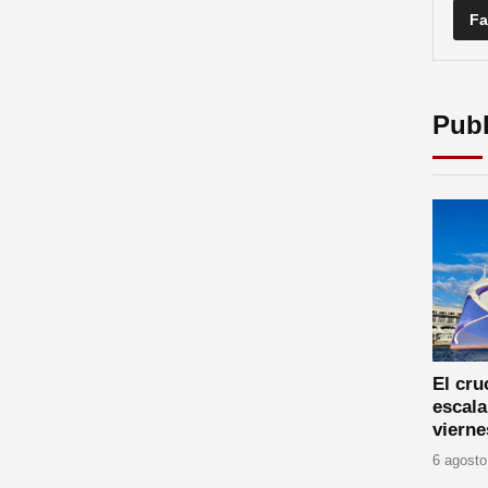
Fa
Publ
El cr
escala
vierne
6 agosto