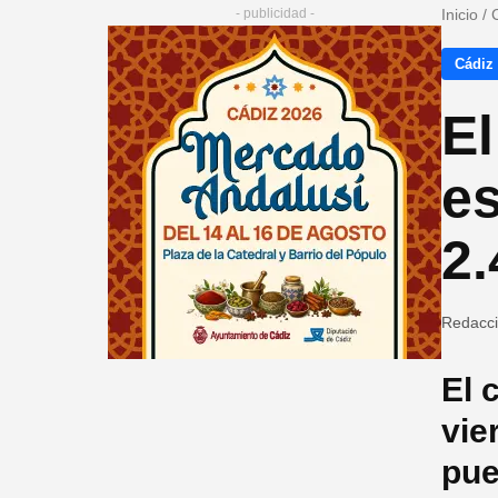
- publicidad -
Inicio
/
Cádiz
E
es
2.
Redacc
El 
vie
pue