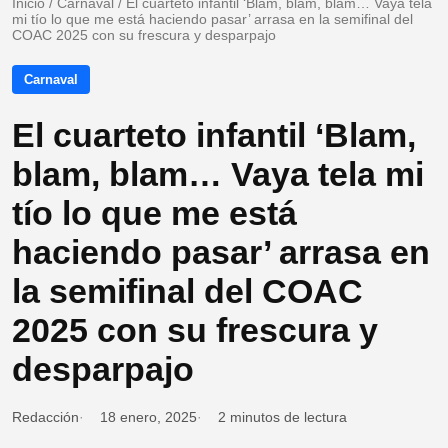
Inicio
/
Carnaval
/
El cuarteto infantil ‘Blam, blam, blam… Vaya tela
mi tío lo que me está haciendo pasar’ arrasa en la semifinal del
COAC 2025 con su frescura y desparpajo
Carnaval
El cuarteto infantil ‘Blam,
blam, blam… Vaya tela mi
tío lo que me está
haciendo pasar’ arrasa en
la semifinal del COAC
2025 con su frescura y
desparpajo
Redacción
18 enero, 2025
2 minutos de lectura