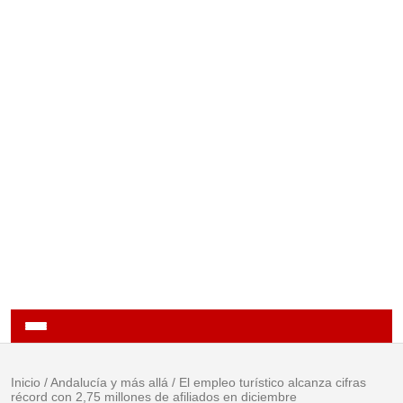
Inicio
/
Andalucía y más allá
/
El empleo turístico alcanza cifras
récord con 2,75 millones de afiliados en diciembre