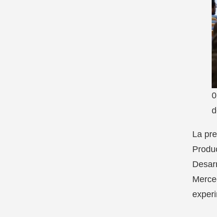
0
d
La pre
Produc
Desarr
Merced
experi