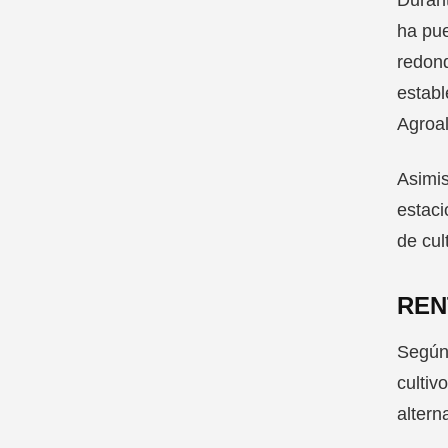
ha pue
redond
establ
Agroal
Asimis
estaci
de cul
REN
Según 
cultiv
altern