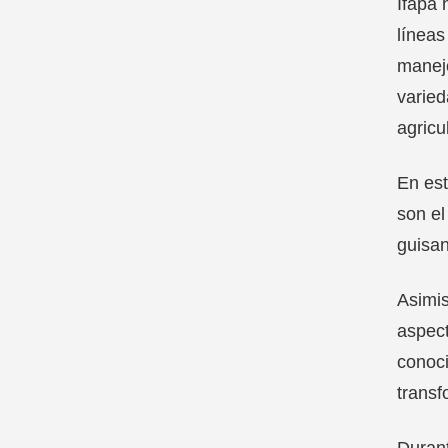
Ifapa 
líneas
manejo
varied
agricu
En est
son el
guisan
Asimis
aspect
conoci
transf
Durant