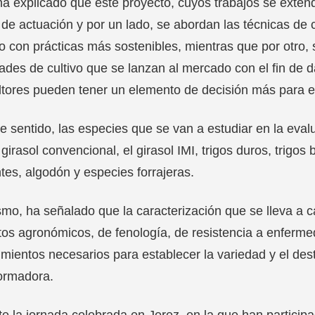
ha explicado que este proyecto, cuyos trabajos se exte
 de actuación y por un lado, se abordan las técnicas de 
 con prácticas más sostenibles, mientras que por otro, s
ades de cultivo que se lanzan al mercado con el fin de da
ltores pueden tener un elemento de decisión más para e
e sentido, las especies que se van a estudiar en la eva
 girasol convencional, el girasol IMI, trigos duros, trigos
tes, algodón y especies forrajeras.
mo, ha señalado que la caracterización que se lleva a 
os agronómicos, de fenología, de resistencia a enferme
mientos necesarios para establecer la variedad y el dest
ormadora.
e la jornada celebrada en Jerez, en la que han partici