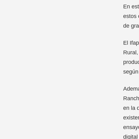
En est
estos 
de gra
El Ifa
Rural,
produc
según
Además
Ranch
en la 
existe
ensayo
digita