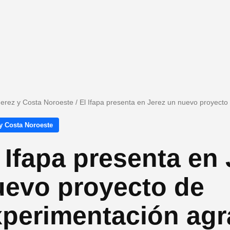
Jerez y Costa Noroeste
/
El Ifapa presenta en Jerez un nuevo proyecto
y Costa Noroeste
 Ifapa presenta en
uevo proyecto de
perimentación agr