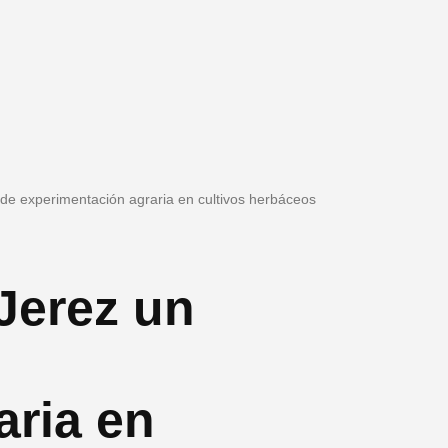
 de experimentación agraria en cultivos herbáceos
 Jerez un
aria en