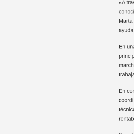
«A tra
conoci
Marta 
ayudar
En una
princi
marcha
trabaj
En con
coordi
técnic
rentab