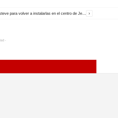
›
El Ayuntamiento inicia la restauración de las marquesinas de Plaza Esteve para volver a instalarlas en el centro de Jerez
dad -