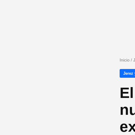
Inicio
/
Jerez 
El
n
ex