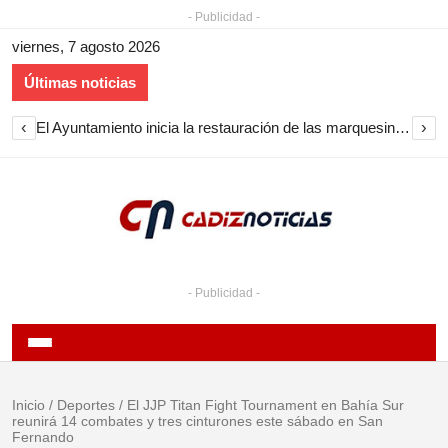
- Publicidad -
viernes, 7 agosto 2026
Últimas noticias
‹
›
El Ayuntamiento inicia la restauración de las marquesinas de Plaza Esteve para volver a instalarlas en el centro de Jerez
- Publicidad -
Inicio
/
Deportes
/
El JJP Titan Fight Tournament en Bahía Sur
reunirá 14 combates y tres cinturones este sábado en San
Fernando