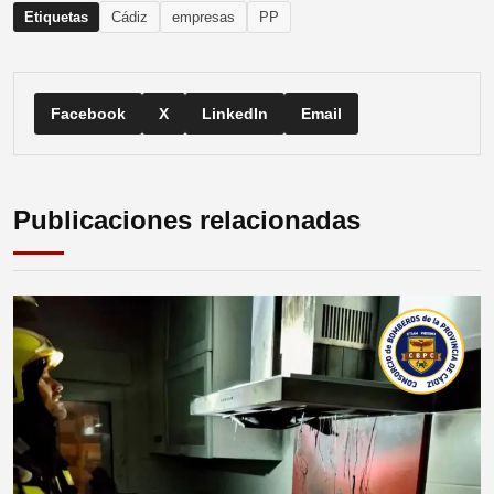
Etiquetas
Cádiz
empresas
PP
Facebook
X
LinkedIn
Email
Publicaciones relacionadas