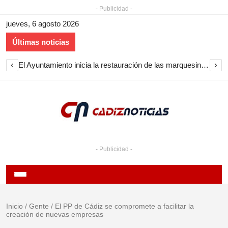
- Publicidad -
jueves, 6 agosto 2026
Últimas noticias
‹
›
El Ayuntamiento inicia la restauración de las marquesinas de Plaza Esteve para volver a instalarlas en el centro de Jerez
- Publicidad -
Inicio
/
Gente
/
El PP de Cádiz se compromete a facilitar la
creación de nuevas empresas