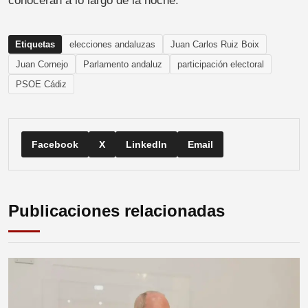
conocerán a lo largo de la noche.
Etiquetas
elecciones andaluzas
Juan Carlos Ruiz Boix
Juan Cornejo
Parlamento andaluz
participación electoral
PSOE Cádiz
Facebook
X
LinkedIn
Email
Publicaciones relacionadas