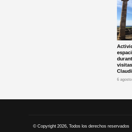
Activi
espaci
durant
visita
Claud
6 agosto
© Copyright 2026, Todos los derechos reservados