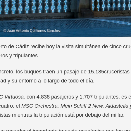
rto de Cádiz recibe hoy la visita simultánea de cinco c
ros y tripulantes.
creto, los buques traen un pasaje de 15.185cruceristas
dad y su entorno a lo largo de todo el día.
 Virtuosa,
con 4.838 pasajeros y 1.707 tripulantes, es
cuatro, el
MSC
Orchestra
, Mein
Schiff
2 New,
Aidastella
istas mientras la tripulación está por debajo del millar.
e recordar el importante impacto económico que los cru