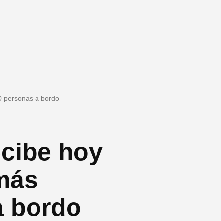
00 personas a bordo
ecibe hoy
más
a bordo