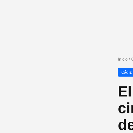
Inicio
/
Cádiz
El
c
d