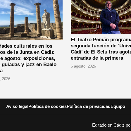
El Teatro Pemán program
segunda función de ‘Univ
dades culturales en los
Cádi’ de El Selu tras agot
os de la Junta en Cádiz
entradas de la primera
e agosto: exposiciones,
s guiadas y jazz en Baelo
6 agosto, 2026
ia
, 2026
Aviso legal
Política de cookies
Política de privacidad
Equipo
Editado en Cádiz p