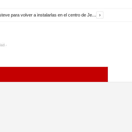
›
El Ayuntamiento inicia la restauración de las marquesinas de Plaza Esteve para volver a instalarlas en el centro de Jerez
dad -