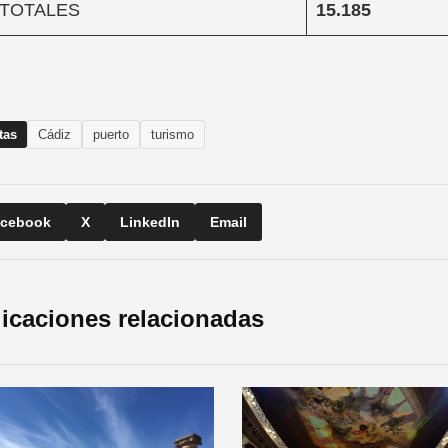
TOTALES
15.185
tas
Cádiz
puerto
turismo
cebook
X
LinkedIn
Email
icaciones relacionadas