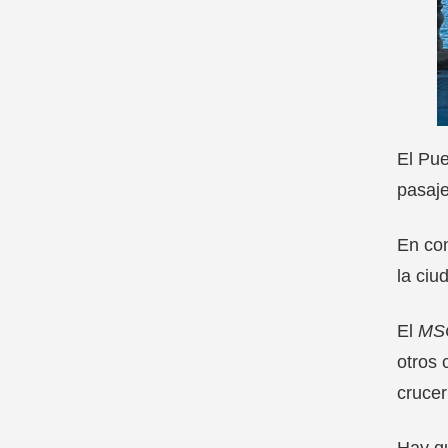
El Pue
pasaje
En con
la ciu
El
MSC
otros 
crucer
Hay qu