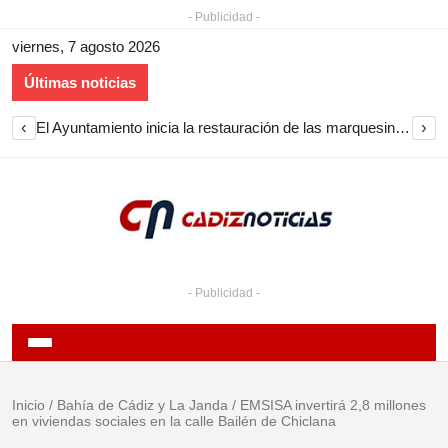
- Publicidad -
viernes, 7 agosto 2026
Últimas noticias
‹
›
El Ayuntamiento inicia la restauración de las marquesinas de Plaza Esteve para volver a instalarlas en el centro de Jerez
- Publicidad -
Inicio
/
Bahía de Cádiz y La Janda
/
EMSISA invertirá 2,8 millones
en viviendas sociales en la calle Bailén de Chiclana